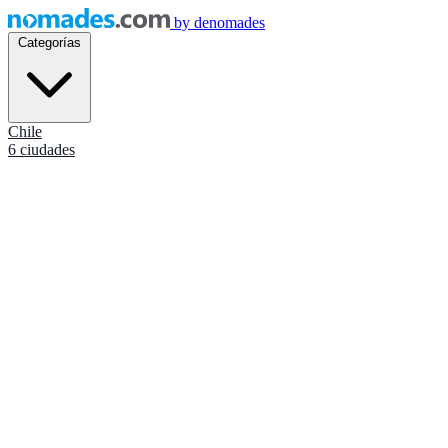
by
denomades
Categorías
Chile
6 ciudades