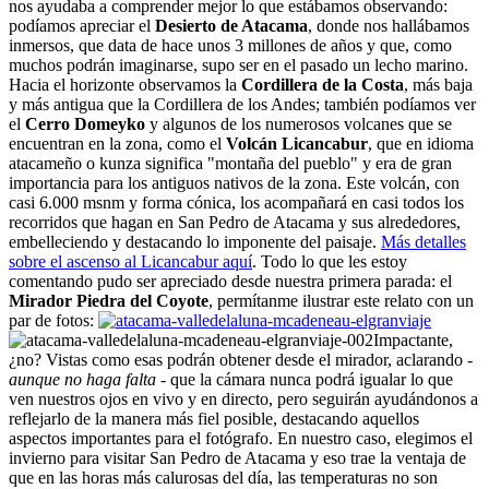
nos ayudaba a comprender mejor lo que estábamos observando:
podíamos apreciar el
Desierto de Atacama
, donde nos hallábamos
inmersos, que data de hace unos 3 millones de años y que, como
muchos podrán imaginarse, supo ser en el pasado un lecho marino.
Hacia el horizonte observamos la
Cordillera de la Costa
, más baja
y más antigua que la Cordillera de los Andes; también podíamos ver
el
Cerro Domeyko
y algunos de los numerosos volcanes que se
encuentran en la zona, como el
Volcán Licancabur
, que en idioma
atacameño o kunza significa "montaña del pueblo" y era de gran
importancia para los antiguos nativos de la zona. Este volcán, con
casi 6.000 msnm y forma cónica, los acompañará en casi todos los
recorridos que hagan en San Pedro de Atacama y sus alrededores,
embelleciendo y destacando lo imponente del paisaje.
Más detalles
sobre el ascenso al Licancabur aquí
. Todo lo que les estoy
comentando pudo ser apreciado desde nuestra primera parada: el
Mirador Piedra del Coyote
, permítanme ilustrar este relato con un
par de fotos:
Impactante,
¿no? Vistas como esas podrán obtener desde el mirador, aclarando
-
aunque no haga falta -
que la cámara nunca podrá igualar lo que
ven nuestros ojos en vivo y en directo, pero seguirán ayudándonos a
reflejarlo de la manera más fiel posible, destacando aquellos
aspectos importantes para el fotógrafo. En nuestro caso, elegimos el
invierno para visitar San Pedro de Atacama y eso trae la ventaja de
que en las horas más calurosas del día, las temperaturas no son