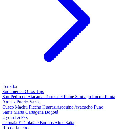
Ecuador
Sudamérica
Otros
Tips
San Pedro de Atacama
Torres del Paine
Santiago
Pucón
Punta
Arenas
Puerto Varas
Cusco
Machu Picchu
Huaraz
Arequipa
Ayacucho
Puno
Santa Marta
Cartagena
Bogotá
Uyuni
La Paz
Ushuaia
El Calafate
Buenos Aires
Salta
Río de Janeiro