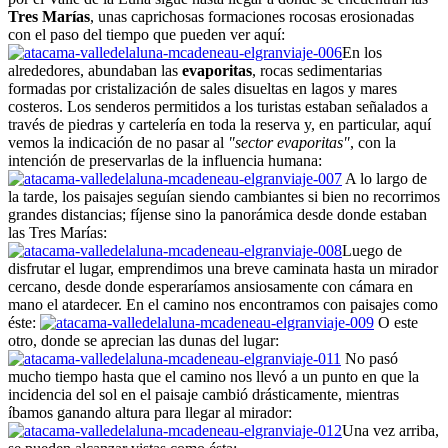
Tres Marías
, unas caprichosas formaciones rocosas erosionadas
con el paso del tiempo que pueden ver aquí:
En los
alrededores, abundaban las
evaporitas
, rocas sedimentarias
formadas por cristalización de sales disueltas en lagos y mares
costeros. Los senderos permitidos a los turistas estaban señalados a
través de piedras y cartelería en toda la reserva y, en particular, aquí
vemos la indicación de no pasar al
"sector evaporitas"
, con la
intención de preservarlas de la influencia humana:
A lo largo de
la tarde, los paisajes seguían siendo cambiantes si bien no recorrimos
grandes distancias; fíjense sino la panorámica desde donde estaban
las Tres Marías:
Luego de
disfrutar el lugar, emprendimos una breve caminata hasta un mirador
cercano, desde donde esperaríamos ansiosamente con cámara en
mano el atardecer. En el camino nos encontramos con paisajes como
éste:
O este
otro, donde se aprecian las dunas del lugar:
No pasó
mucho tiempo hasta que el camino nos llevó a un punto en que la
incidencia del sol en el paisaje cambió drásticamente, mientras
íbamos ganando altura para llegar al mirador:
Una vez arriba,