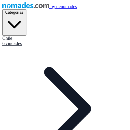
by
denomades
Categorías
Chile
6 ciudades