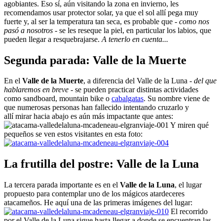
agobiantes. Eso sí, aún visitando la zona en invierno, les
recomendamos usar protector solar, ya que el sol allí pega muy
fuerte y, al ser la temperatura tan seca, es probable que
- como nos
pasó a nosotros -
se les reseque la piel, en particular los labios, que
pueden llegar a resquebrajarse.
A tenerlo en cuenta...
Segunda parada: Valle de la Muerte
En el
Valle de la Muerte
, a diferencia del Valle de la Luna
- del que
hablaremos en breve -
se pueden practicar distintas actividades
como sandboard, mountain bike o
cabalgatas
. Su nombre viene de
que numerosas personas han fallecido intentando cruzarlo y
allí mirar hacia abajo es aún más impactante que antes:
Y miren qué
pequeños se ven estos visitantes en esta foto:
La frutilla del postre: Valle de la Luna
La tercera parada importante es en el
Valle de la Luna
, el lugar
propuesto para contemplar uno de los mágicos atardeceres
atacameños. He aquí una de las primeras imágenes del lugar:
El recorrido
por el Valle de la Luna sigue hasta llegar a donde se encuentran las