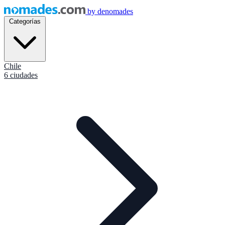
by
denomades
Categorías
Chile
6 ciudades