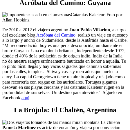
Acróbata del Camino: Guyana
Cataratas Kaieteur. Foto por
Allan Hopkins.
De 2010 a 2012 el viajero argentino
Juan Pablo Villarino
, a cargo
del excelente blog
Acróbata del Camino
, realizó un viaje en autostop
a lo largo y ancho de Sudamérica, desde la Antártida hasta el Caribe.
"
Mi recomendación hoy es una perla desconocida, un diamante en
bruto: Guyana. Una excolonia británica, independiente desde 1972,
donde el 40% de la población es de origen indio. Indio de la India,
no de nuestra sangre erróneamente bautizada en honor a aquella. Te
lo pinto fácil: llegás y hay vacas sagradas que caminan soberanas
por las calles, templos a Shiva y casas y mercados que huelen a
curry. La capital Georgetown tiene un aire tropical y relajado como
para recorrerla con reggae en los auriculares. Tortugas gigantes
desovan en sus playas cercanas y las cataratas Kaieteur rugen en la
profundidad de sus selvas. Un destino para atrevidos". Síguelo en
Facebook
aquí
.
La Brújula: El Chaltén, Argentina
La chilena
Pamela Martínez
es actriz de vocación y viajera por convicción.