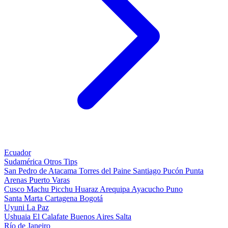
Ecuador
Sudamérica
Otros
Tips
San Pedro de Atacama
Torres del Paine
Santiago
Pucón
Punta
Arenas
Puerto Varas
Cusco
Machu Picchu
Huaraz
Arequipa
Ayacucho
Puno
Santa Marta
Cartagena
Bogotá
Uyuni
La Paz
Ushuaia
El Calafate
Buenos Aires
Salta
Río de Janeiro