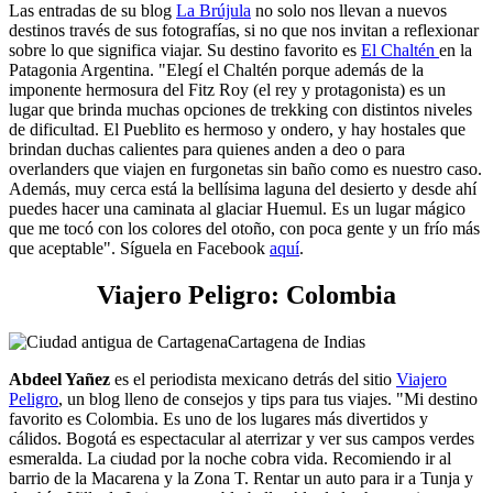
Las entradas de su blog
La Brújula
no solo nos llevan a nuevos
destinos través de sus fotografías, si no que nos invitan a reflexionar
sobre lo que significa viajar. Su destino favorito es
El Chaltén
en la
Patagonia Argentina. "Elegí el Chaltén porque además de la
imponente hermosura del Fitz Roy (el rey y protagonista) es un
lugar que brinda muchas opciones de trekking con distintos niveles
de dificultad. El Pueblito es hermoso y ondero, y hay hostales que
brindan duchas calientes para quienes anden a deo o para
overlanders que viajen en furgonetas sin baño como es nuestro caso.
Además, muy cerca está la bellísima laguna del desierto y desde ahí
puedes hacer una caminata al glaciar Huemul. Es un lugar mágico
que me tocó con los colores del otoño, con poca gente y un frío más
que aceptable".
Síguela en Facebook
aquí
.
Viajero Peligro: Colombia
Cartagena de Indias
Abdeel Yañez
es el periodista mexicano detrás del sitio
Viajero
Peligro
, un blog lleno de consejos y tips para tus viajes. "Mi destino
favorito es Colombia. Es uno de los lugares más divertidos y
cálidos. Bogotá es espectacular al aterrizar y ver sus campos verdes
esmeralda. La ciudad por la noche cobra vida. Recomiendo ir al
barrio de la Macarena y la Zona T. Rentar un auto para ir a Tunja y