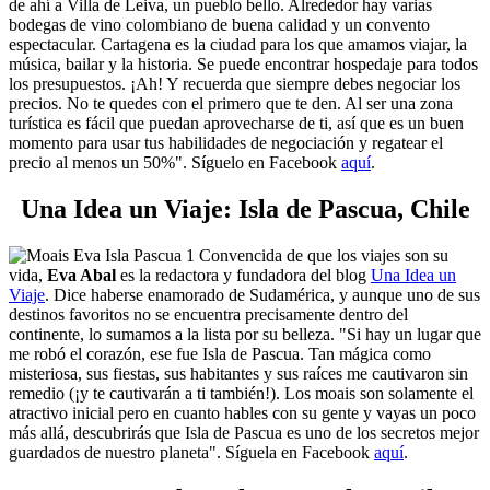
de ahí a Villa de Leiva, un pueblo bello. Alrededor hay varias
bodegas de vino colombiano de buena calidad y un convento
espectacular. Cartagena es la ciudad para los que amamos viajar, la
música, bailar y la historia. Se puede encontrar hospedaje para todos
los presupuestos. ¡Ah! Y recuerda que siempre debes negociar los
precios. No te quedes con el primero que te den. Al ser una zona
turística es fácil que puedan aprovecharse de ti, así que es un buen
momento para usar tus habilidades de negociación y regatear el
precio al menos un 50%".
Síguelo en Facebook
aquí
.
Una Idea un Viaje: Isla de Pascua, Chile
Convencida de que los viajes son su
vida,
Eva Abal
es la redactora y fundadora del blog
Una Idea un
Viaje
. Dice haberse enamorado de Sudamérica, y aunque uno de sus
destinos favoritos no se encuentra precisamente dentro del
continente, lo sumamos a la lista por su belleza. "Si hay un lugar que
me robó el corazón, ese fue Isla de Pascua. Tan mágica como
misteriosa, sus fiestas, sus habitantes y sus raíces me cautivaron sin
remedio (¡y te cautivarán a ti también!). Los moais son solamente el
atractivo inicial pero en cuanto hables con su gente y vayas un poco
más allá, descubrirás que Isla de Pascua es uno de los secretos mejor
guardados de nuestro planeta". Síguela en Facebook
aquí
.