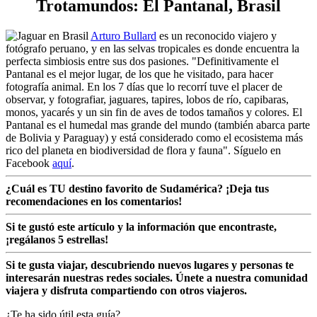
Trotamundos: El Pantanal, Brasil
Arturo Bullard
es un reconocido viajero y
fotógrafo peruano, y en las selvas tropicales es donde encuentra la
perfecta simbiosis entre sus dos pasiones. "Definitivamente el
Pantanal es el mejor lugar, de los que he visitado, para hacer
fotografía animal. En los 7 días que lo recorrí tuve el placer de
observar, y fotografiar, jaguares, tapires, lobos de río, capibaras,
monos, yacarés y un sin fin de aves de todos tamaños y colores. El
Pantanal es el humedal mas grande del mundo (también abarca parte
de Bolivia y Paraguay) y está considerado como el ecosistema más
rico del planeta en biodiversidad de flora y fauna". Síguelo en
Facebook
aquí
.
¿Cuál es
TU destino favorito de Sudamérica? ¡Deja tus
recomendaciones en los comentarios!
Si te gustó este artículo y la información que encontraste,
¡regálanos 5 estrellas!
Si te gusta viajar, descubriendo nuevos lugares y personas te
interesarán nuestras redes sociales. Únete a nuestra comunidad
viajera y disfruta compartiendo con otros viajeros.
¿Te ha sido útil esta guía?