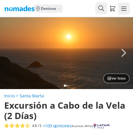
Carrito de
Destinos
Ver fotos
Inicio
>
Santa Marta
Excursión a Cabo de la Vela
(2 Días)
+100
opiniones
4.8
/ 5
Acumula Millas