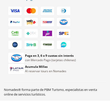
Paga en 3, 6 o 9 cuotas sin interés
con Mercado Pago (tarjetas chilenas)
Acumula Millas
Al reservar tours en Nomades
desde
Nomades® forma parte de PBM Turismo, especialistas en venta
CLP$
327.000
Ver disponibilidad
online de servicios turísticos.