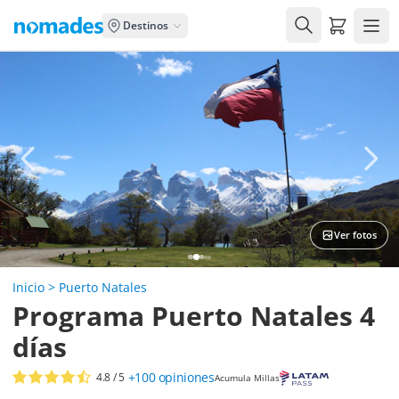
Carrito de
Destinos
Ver fotos
Inicio
>
Puerto Natales
Programa Puerto Natales 4
días
+100
opiniones
4.8
/ 5
Acumula Millas