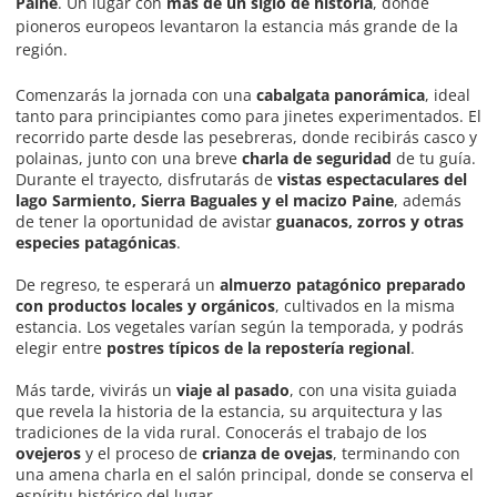
Paine
. Un lugar con
más de un siglo de historia
, donde
pioneros europeos levantaron la estancia más grande de la
región.
Comenzarás la jornada con una
cabalgata panorámica
, ideal
tanto para principiantes como para jinetes experimentados. El
recorrido parte desde las pesebreras, donde recibirás casco y
polainas, junto con una breve
charla de seguridad
de tu guía.
Durante el trayecto, disfrutarás de
vistas espectaculares del
lago Sarmiento, Sierra Baguales y el macizo Paine
, además
de tener la oportunidad de avistar
guanacos, zorros y otras
especies patagónicas
.
De regreso, te esperará un
almuerzo patagónico preparado
con productos locales y orgánicos
, cultivados en la misma
estancia. Los vegetales varían según la temporada, y podrás
elegir entre
postres típicos de la repostería regional
.
Más tarde, vivirás un
viaje al pasado
, con una visita guiada
que revela la historia de la estancia, su arquitectura y las
tradiciones de la vida rural. Conocerás el trabajo de los
ovejeros
y el proceso de
crianza de ovejas
, terminando con
una amena charla en el salón principal, donde se conserva el
espíritu histórico del lugar.