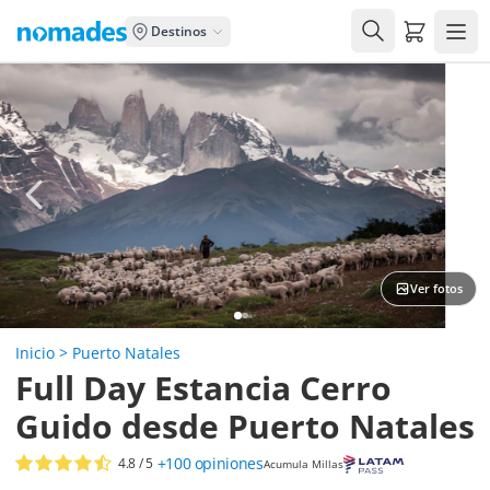
Carrito de
Destinos
Ver fotos
Inicio
>
Puerto Natales
Full Day Estancia Cerro
Guido desde Puerto Natales
+100
opiniones
4.8
/ 5
Acumula Millas