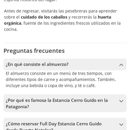
Antes de regresar, visitarás las pesebreras para aprender
sobre el
cuidado de los caballos
y recorrerás la
huerta
orgánica
, fuente de los ingredientes frescos utilizados en la
cocina.
Preguntas frecuentes
¿En qué consiste el almuerzo?
El almuerzo consiste en un menú de tres tiempos, con
diferentes tipos de carne y acompañamientos. También,
incluye una bebida o copa de vino, y té o café.
¿Por qué es famosa la Estancia Cerro Guido en la
Patagonia?
La
Estancia Cerro Guido
es famosa por ser una de las
estancias más grandes y tradicionales de la Patagonia
¿Cómo reservar Full Day Estancia Cerro Guido
chilena, destacada por su paisaje y su rica historia. Fundada