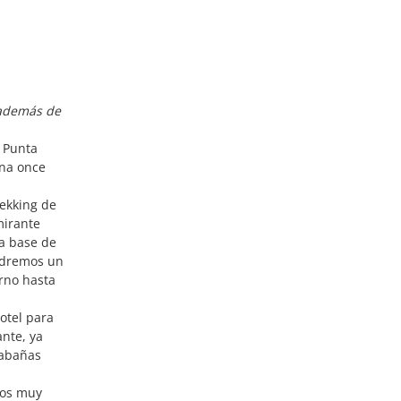
 además de
e Punta
una once
ekking de
mirante
la base de
endremos un
orno hasta
otel para
ante, ya
cabañas
mos muy