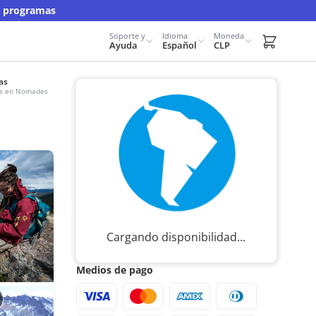
y programas
Soporte y
Idioma
Moneda
Carrito d
Ayuda
Español
CLP
as
urs en Nomades
Cargando disponibilidad...
Medios de pago