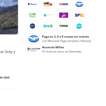
Paga en 3, 6 o 9 cuotas sin interés
con Mercado Pago (tarjetas chilenas)
Acumula Millas
iar Grey y
Al reservar tours en Nomades
an con