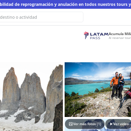
ibilidad de reprogramación y anulación en todos nuestros tours 
Acumula Mill
ps! No hemos encontrado resultados
Al reservar to
a esta búsqueda
ta con otra palabra clave
Ver más fotos (
1
)
Ver video