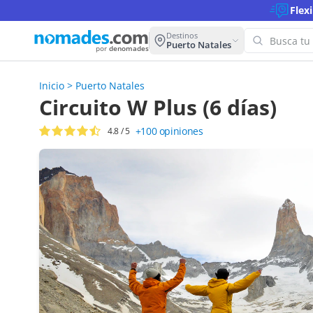
Flex
Destinos
Puerto Natales
por
denomades
Inicio
>
Puerto Natales
¡Oo
Circuito W Plus (6 días)
par
+100
opiniones
4.8
/ 5
Inten