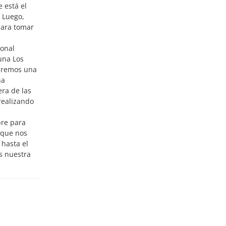
 está el
 Luego,
para tomar
ional
una Los
haremos una
na
era de las
realizando
bre para
 que nos
 hasta el
s nuestra