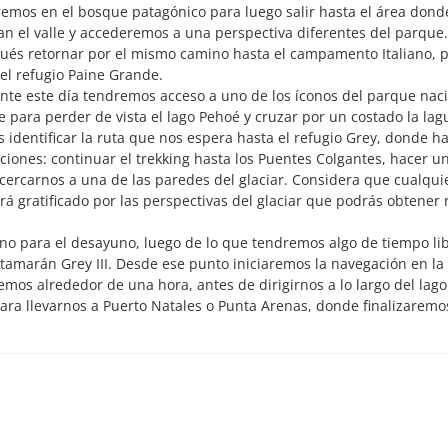
iremos en el bosque patagónico para luego salir hasta el área donde
 el valle y accederemos a una perspectiva diferentes del parque.
pués retornar por el mismo camino hasta el campamento Italiano, 
 el refugio Paine Grande.
te este día tendremos acceso a uno de los íconos del parque nac
e para perder de vista el lago Pehoé y cruzar por un costado la lag
os identificar la ruta que nos espera hasta el refugio Grey, donde 
iones: continuar el trekking hasta los Puentes Colgantes, hacer u
acercarnos a una de las paredes del glaciar. Considera que cualqui
rá gratificado por las perspectivas del glaciar que podrás obtener 
 para el desayuno, luego de lo que tendremos algo de tiempo li
atamarán Grey III. Desde ese punto iniciaremos la navegación en la
mos alrededor de una hora, antes de dirigirnos a lo largo del lago
ara llevarnos a Puerto Natales o Punta Arenas, donde finalizaremo