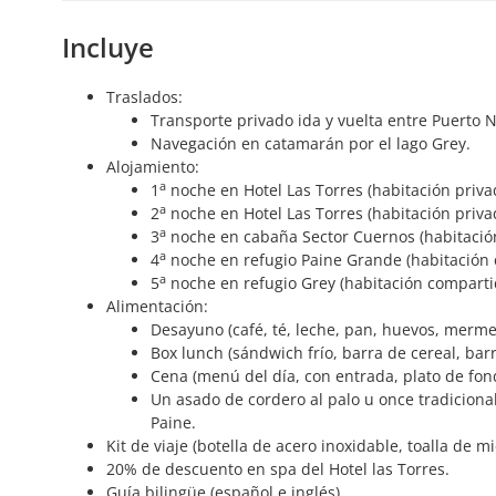
Incluye
Traslados:
Transporte privado ida y vuelta entre Puerto N
Navegación en catamarán por el lago Grey.
Alojamiento:
a
1
noche en Hotel Las Torres (habitación priva
a
2
noche en Hotel Las Torres (habitación priva
a
3
noche en cabaña Sector Cuernos (habitación
a
4
noche en refugio Paine Grande (habitación 
a
5
noche en refugio Grey (habitación comparti
Alimentación:
Desayuno (café, té, leche, pan, huevos, mermel
Box lunch (sándwich frío, barra de cereal, barr
Cena (menú del día, con entrada, plato de fond
Un asado de cordero al palo u once tradicional
Paine.
Kit de viaje (botella de acero inoxidable, toalla de mic
20% de descuento en spa del Hotel las Torres.
Guía bilingüe (español e inglés).