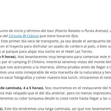
unto de inicio y término del tour (Puerto Natales o Punta Arenas),
ia del
Circuito W Clásico
que tiene horarios fijos.
Este primer día será de transporte, ya sea desde el aeropuerto d
n el trayecto para disfrutar un asado de cordero al palo, o bien 
 al parque para alojar esa noche en el Hotel Las Torres.
 9 horas).
Nos levantaremos muy temprano para comenzar este tr
s por el camping El Chileno, mientras tenemos vistas del monte Al
que nos acercamos a la morrena, última prueba antes de llegar a 
remos una vista inmejorable de esta maravilla de la naturaleza y t
a sacar fotografías y comer nuestro box lunch, iniciaremos el ret
de caminata, 4 a 5 horas).
Nos reuniremos en el restaurante del h
Será más relajado que el del día anterior, pero no menos impresion
eremos su color turquesa desde la costa norte hasta llegar a las 
s).
Este día tendremos una larga caminata, así que nos levantare