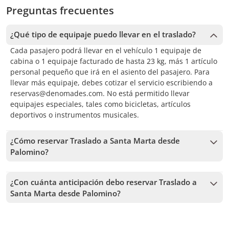
Preguntas frecuentes
¿Qué tipo de equipaje puedo llevar en el traslado?
Cada pasajero podrá llevar en el vehículo 1 equipaje de
cabina o 1 equipaje facturado de hasta 23 kg, más 1 artículo
personal pequeño que irá en el asiento del pasajero. Para
llevar más equipaje, debes cotizar el servicio escribiendo a
reservas@denomades.com. No está permitido llevar
equipajes especiales, tales como bicicletas, artículos
deportivos o instrumentos musicales.
¿Cómo reservar Traslado a Santa Marta desde
Palomino?
Para reservar Traslado a Santa Marta desde Palomino,
debes elegir la fecha y seguir los pasos en el sitio web. En el
¿Con cuánta anticipación debo reservar Traslado a
carrito podrás agregar más tours antes de confirmar tu
Santa Marta desde Palomino?
reserva.
Recibimos reservas hasta 1 días de anticipación, sujeto a la
disponibilidad. Por lo tanto, recomendamos reservar con la