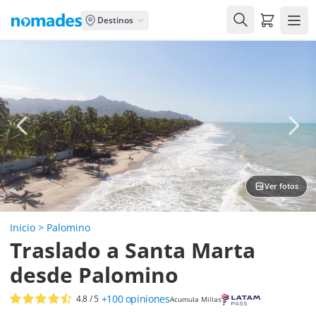
Carrito de
Destinos
Ver fotos
Inicio
>
Palomino
Traslado a Santa Marta
desde Palomino
+100
opiniones
4.8
/ 5
Acumula Millas