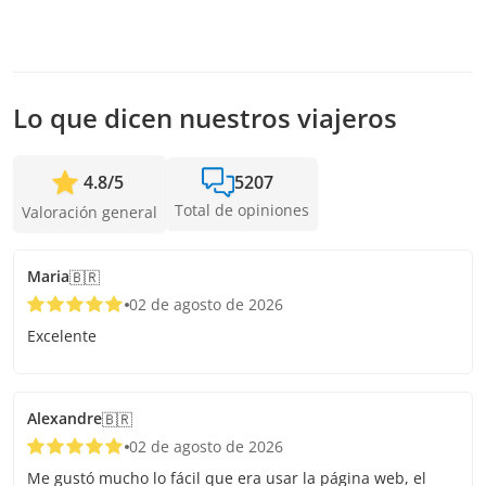
Recibimos reservas hasta 1 días de anticipación, sujeto a la
disponibilidad. Por lo tanto, recomendamos reservar con la
mayor anticipación posible para asegurar los cupos.
Lo que dicen nuestros viajeros
4.8
/
5
5207
Total de opiniones
Valoración general
Maria
🇧🇷
02 de agosto de 2026
Excelente
Alexandre
🇧🇷
02 de agosto de 2026
Me gustó mucho lo fácil que era usar la página web, el