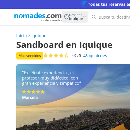
Todas tus reservas 
Destinos
Iquique
por
denomades
Inicio
>
Iquique
¡Oops! N
Sandboard en Iquique
para est
48
opiniones
Más vendidos
4.9
/ 5
Intenta con 
"Excelente experiencia , el
profesor muy didáctico, con
gran experiencia y simpático"
Marcela