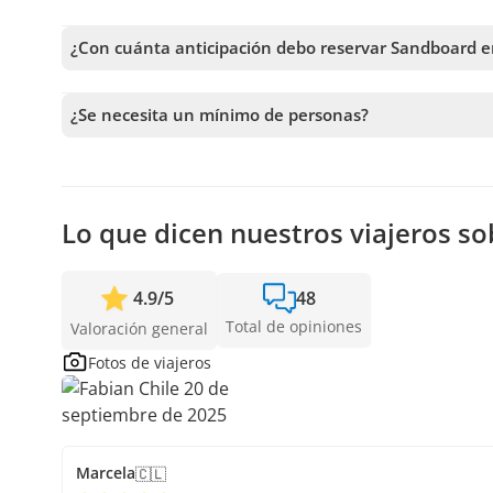
¿Con cuánta anticipación debo reservar Sandboard e
Recibimos reservas hasta 0 días de anticipación, sujeto 
anticipación posible para asegurar los cupos.
¿Se necesita un mínimo de personas?
Se necesita un mínimo de 2 personas para confirmar el se
más cercanas disponibles o la devolución completa. Mie
confirmar la salida.
Lo que dicen nuestros viajeros s
4.9
/
5
48
Total de opiniones
Valoración general
Fotos de viajeros
Marcela
🇨🇱