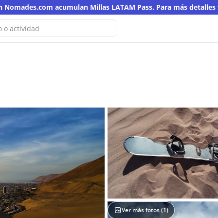
en Nomades.com acumulan Millas LATAM Pass. Para más detalles v
o hemos encontrado resultados
a búsqueda
otra palabra clave
Ver más fotos (
1
)