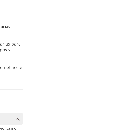
dunas
arias para
rgos y
en el norte
ás tours