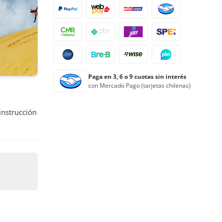
24
25
26
27
28
29
30
31
1
2
3
4
5
6
Reserva ahora
Paga en 3, 6 o 9 cuotas sin interés
con Mercado Pago (tarjetas chilenas)
instrucción