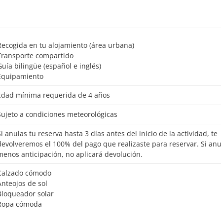
Recogida en tu alojamiento (área urbana)
Transporte compartido
Guía bilingüe (español e inglés)
Equipamiento
Edad mínima requerida de 4 años
Sujeto a condiciones meteorológicas
o de la actividad, te
devolveremos el 100% del pago que realizaste para reservar. Si an
menos anticipación, no aplicará devolución.
Calzado cómodo
Anteojos de sol
Bloqueador solar
Ropa cómoda