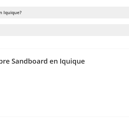
n Iquique?
a la disponibilidad. Por lo tanto, recomendamos reservar con la ma
rvicio. En caso de no alcanzar este número, te vamos a ofrecer la
ntras antes hagas la reserva, más tiempo tenemos para sumar pasa
obre Sandboard en Iquique