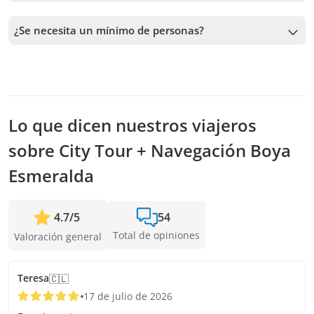
Recibimos reservas hasta 1 días de anticipación, sujeto a la
disponibilidad. Por lo tanto, recomendamos reservar con la
¿Se necesita un mínimo de personas?
mayor anticipación posible para asegurar los cupos.
Se necesita un mínimo de 5 personas para confirmar el
servicio. En caso de no alcanzar este número, te vamos a
ofrecer las fechas más cercanas disponibles o la devolución
completa. Mientras antes hagas la reserva, más tiempo
tenemos para sumar pasajeros y confirmar la salida.
Lo que dicen nuestros viajeros
sobre City Tour + Navegación Boya
Esmeralda
4.7
/
5
54
Total de opiniones
Valoración general
Teresa
🇨🇱
17 de julio de 2026