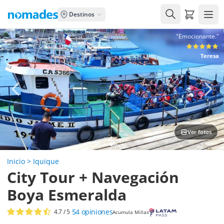
Carrito de
Destinos
"Emocionante."
Teresa
Ver fotos
Inicio
>
Iquique
City Tour + Navegación
Boya Esmeralda
54
opiniones
4.7
/ 5
Acumula Millas