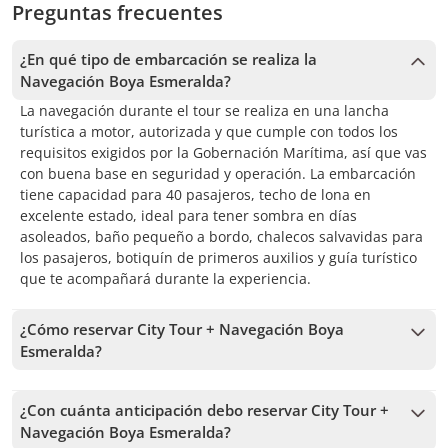
Preguntas frecuentes
¿En qué tipo de embarcación se realiza la
Navegación Boya Esmeralda?
La navegación durante el tour se realiza en una lancha
turística a motor, autorizada y que cumple con todos los
requisitos exigidos por la Gobernación Marítima, así que vas
con buena base en seguridad y operación. La embarcación
tiene capacidad para 40 pasajeros, techo de lona en
excelente estado, ideal para tener sombra en días
asoleados, baño pequeño a bordo, chalecos salvavidas para
los pasajeros, botiquín de primeros auxilios y guía turístico
que te acompañará durante la experiencia.
¿Cómo reservar City Tour + Navegación Boya
Esmeralda?
Para reservar City Tour + Navegación Boya Esmeralda, debes
elegir la fecha y seguir los pasos en el sitio web. En el carrito
¿Con cuánta anticipación debo reservar City Tour +
podrás agregar más tours antes de confirmar tu reserva.
Navegación Boya Esmeralda?