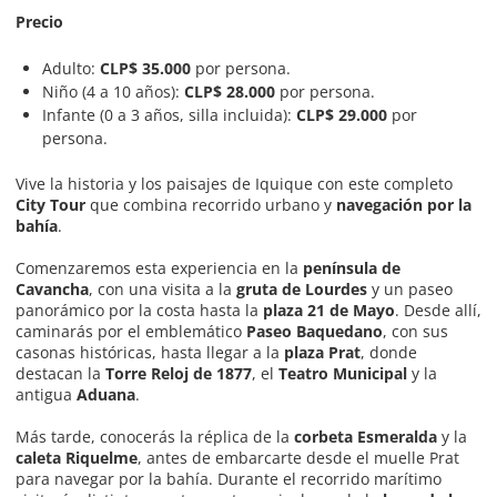
Precio
Adulto:
CLP$ 35.000
por persona.
Niño (4 a 10 años):
CLP$ 28.000
por persona.
Infante (0 a 3 años, silla incluida):
CLP$ 29.000
por
persona.
Vive la historia y los paisajes de Iquique con este completo
City Tour
que combina recorrido urbano y
navegación por la
bahía
.
Comenzaremos esta experiencia en la
península de
Cavancha
, con una visita a la
gruta de Lourdes
y un paseo
panorámico por la costa hasta la
plaza 21 de Mayo
. Desde allí,
caminarás por el emblemático
Paseo Baquedano
, con sus
casonas históricas, hasta llegar a la
plaza Prat
, donde
destacan la
Torre Reloj de 1877
, el
Teatro Municipal
y la
antigua
Aduana
.
Más tarde, conocerás la réplica de la
corbeta Esmeralda
y la
caleta Riquelme
, antes de embarcarte desde el muelle Prat
para navegar por la bahía. Durante el recorrido marítimo