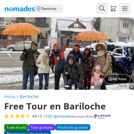
Carrito de
Destinos
Ver fotos
Inicio
>
Bariloche
Free Tour en Bariloche
+100
opiniones
4.8
/ 5
Acumula Millas
Todo el año
Tour gratuito
Anulación gratuita
Reprogramación gratuita