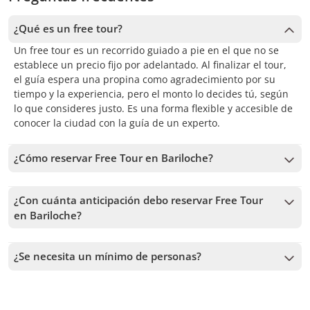
¿Qué es un free tour?
Un free tour es un recorrido guiado a pie en el que no se
establece un precio fijo por adelantado. Al finalizar el tour,
el guía espera una propina como agradecimiento por su
tiempo y la experiencia, pero el monto lo decides tú, según
lo que consideres justo. Es una forma flexible y accesible de
conocer la ciudad con la guía de un experto.
¿Cómo reservar Free Tour en Bariloche?
Para reservar Free Tour en Bariloche, debes elegir la fecha y
seguir los pasos en el sitio web. En el carrito podrás agregar
¿Con cuánta anticipación debo reservar Free Tour
más tours antes de confirmar tu reserva.
en Bariloche?
Recibimos reservas hasta 1 días de anticipación, sujeto a la
disponibilidad. Por lo tanto, recomendamos reservar con la
¿Se necesita un mínimo de personas?
mayor anticipación posible para asegurar los cupos.
Se necesita un mínimo de 1 personas para confirmar el
servicio. En caso de no alcanzar este número, te vamos a
ofrecer las fechas más cercanas disponibles o la devolución