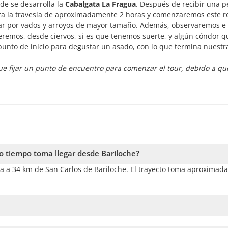
nde se desarrolla la
Cabalgata La Fragua
. Después de recibir una 
ara la travesía de aproximadamente 2 horas y comenzaremos este r
itar por vados y arroyos de mayor tamaño. Además, observaremos e
rreremos, desde ciervos, si es que tenemos suerte, y algún cóndor q
unto de inicio para degustar un asado, con lo que termina nuestra
e fijar un punto de encuentro para comenzar el tour, debido a qu
o tiempo toma llegar desde Bariloche?
da a 34 km de San Carlos de Bariloche. El trayecto toma aproxima
 permitida para mujeres embarazadas, no es apta para personas con