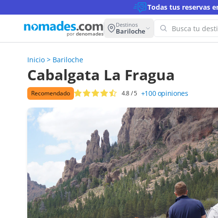
Todas tus reservas 
Destinos
Bariloche
por
denomades
Inicio
>
Bariloche
¡Oops! 
Cabalgata La Fragua
para es
+100
opiniones
Recomendado
4.8
/ 5
Intenta co