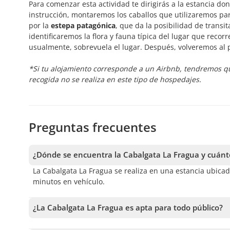
Para comenzar esta actividad te dirigirás a la estancia do
instrucción, montaremos los caballos que utilizaremos p
por la
estepa patagónica
, que da la posibilidad de trans
identificaremos la flora y fauna típica del lugar que reco
usualmente, sobrevuela el lugar. Después, volveremos al p
*Si tu alojamiento corresponde a un Airbnb, tendremos qu
recogida no se realiza en este tipo de hospedajes.
Preguntas frecuentes
¿Dónde se encuentra la Cabalgata La Fragua y cuánt
La Cabalgata La Fragua se realiza en una estancia ubica
minutos en vehículo.
¿La Cabalgata La Fragua es apta para todo público?
No, la Cabalgata La Fragua tiene restricciones: no está