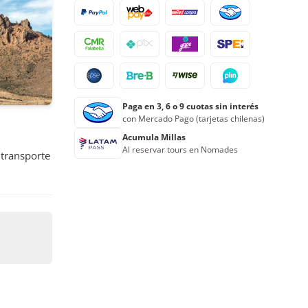
24
25
26
27
28
29
30
31
1
2
3
4
5
6
Reserva ahora
Paga en 3, 6 o 9 cuotas sin interés
con Mercado Pago (tarjetas chilenas)
Acumula Millas
Al reservar tours en Nomades
 transporte