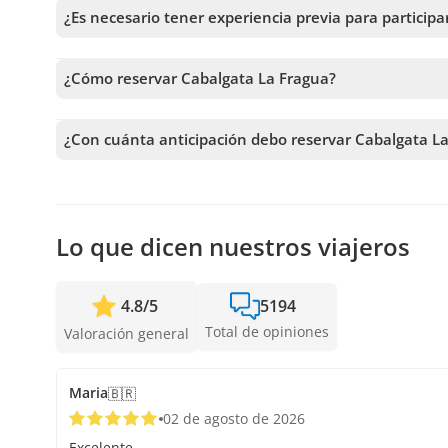
problemas cardiacos, y la edad mínima requerida para pa
¿Es necesario tener experiencia previa para participa
No es necesario tener experiencia previa, ya que la acti
¿Cómo reservar Cabalgata La Fragua?
Para reservar Cabalgata La Fragua, debes elegir la fecha 
antes de confirmar tu reserva.
¿Con cuánta anticipación debo reservar Cabalgata L
Recibimos reservas hasta 1 días de anticipación, sujeto 
anticipación posible para asegurar los cupos.
Lo que dicen nuestros viajeros
4.8
/
5
5194
Total de opiniones
Valoración general
Maria
🇧🇷
02 de agosto de 2026
Excelente