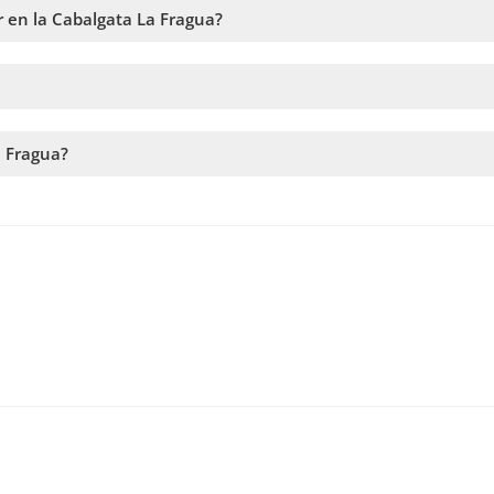
rticipar es de 5 años.
r en la Cabalgata La Fragua?
vidad comienza con una pequeña instrucción para los participantes
y seguir los pasos en el sitio web. En el carrito podrás agregar más
a Fragua?
a la disponibilidad. Por lo tanto, recomendamos reservar con la ma