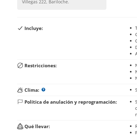
Villegas 222, Bariloche
.
Incluye:
Restricciones:
Clima:
Política de anulación y reprogramación:
Si anulas tu reserva hasta 24 horas antes del inic
Qué llevar: