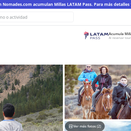
en Nomades.com acumulan Millas LATAM Pass. Para más detalles v
Acumula Mill
No hemos encontrado resultados
Al reservar to
ta búsqueda
n otra palabra clave
Ver más fotos (
2
)