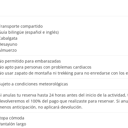
Transporte compartido
Guía bilingüe (español e inglés)
Cabalgata
Desayuno
Almuerzo
No permitido para embarazadas
No apto para personas con problemas cardiacos
No usar zapato de montaña ni trekking para no enredarse con los e
Sujeto a condiciones meteorológicas
io de la actividad, te
devolveremos el 100% del pago que realizaste para reservar. Si an
menos anticipación, no aplicará devolución.
Ropa cómoda
Pantalón largo