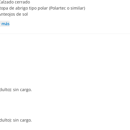
Calzado cerrado
Ropa de abrigo tipo polar (Polartec o similar)
Anteojos de sol
r más
dulto): sin cargo.
dulto): sin cargo.