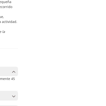
pequeña
ecorrido
ue,
 actividad.
e la
damente 45