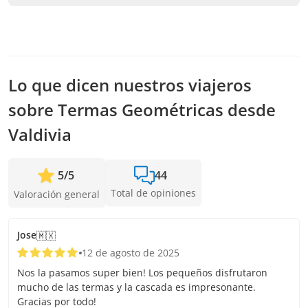
mayor anticipación posible para asegurar los cupos.
Se necesita un mínimo de 4 personas para confirmar el
servicio. En caso de no alcanzar este número, te vamos a
ofrecer las fechas más cercanas disponibles o la devolución
completa. Mientras antes hagas la reserva, más tiempo
tenemos para sumar pasajeros y confirmar la salida.
Lo que dicen nuestros viajeros
sobre Termas Geométricas desde
Valdivia
5
/
5
44
Total de opiniones
Valoración general
Jose
🇲🇽
12 de agosto de 2025
Nos la pasamos super bien! Los pequeños disfrutaron
mucho de las termas y la cascada es impresonante.
Gracias por todo!