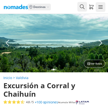
Carrito de
Destinos
Ver fotos
Inicio
>
Valdivia
Excursión a Corral y
Chaihuín
+100
opiniones
4.8
/ 5
Acumula Millas