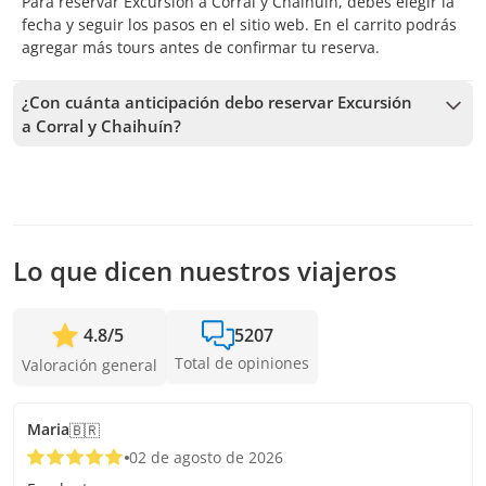
Para reservar Excursión a Corral y Chaihuín, debes elegir la
fecha y seguir los pasos en el sitio web. En el carrito podrás
agregar más tours antes de confirmar tu reserva.
¿Con cuánta anticipación debo reservar Excursión
a Corral y Chaihuín?
Recibimos reservas hasta 1 días de anticipación, sujeto a la
disponibilidad. Por lo tanto, recomendamos reservar con la
mayor anticipación posible para asegurar los cupos.
Lo que dicen nuestros viajeros
4.8
/
5
5207
Total de opiniones
Valoración general
Maria
🇧🇷
02 de agosto de 2026