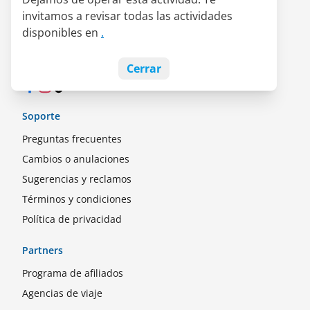
Quiénes somos
invitamos a revisar todas las actividades
Alianza LATAM Pass
disponibles en
.
Empleos
Blog
Cerrar
Facebook
Instagram
TikTok
Soporte
Preguntas frecuentes
Cambios o anulaciones
Sugerencias y reclamos
Términos y condiciones
Política de privacidad
Partners
Programa de afiliados
Agencias de viaje