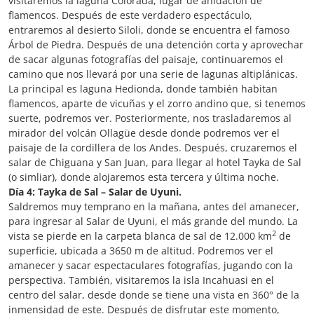
visitaremos la laguna Colorada, lugar de anidación de
flamencos. Después de este verdadero espectáculo,
entraremos al desierto Siloli, donde se encuentra el famoso
Árbol de Piedra. Después de una detención corta y aprovechar
de sacar algunas fotografías del paisaje, continuaremos el
camino que nos llevará por una serie de lagunas altiplánicas.
La principal es laguna Hedionda, donde también habitan
flamencos, aparte de vicuñas y el zorro andino que, si tenemos
suerte, podremos ver. Posteriormente, nos trasladaremos al
mirador del volcán Ollagüe desde donde podremos ver el
paisaje de la cordillera de los Andes. Después, cruzaremos el
salar de Chiguana y San Juan, para llegar al hotel Tayka de Sal
(o simliar), donde alojaremos esta tercera y última noche.
Día 4: Tayka de Sal – Salar de Uyuni.
Saldremos muy temprano en la mañana, antes del amanecer,
para ingresar al Salar de Uyuni, el más grande del mundo. La
2
vista se pierde en la carpeta blanca de sal de 12.000 km
de
superficie, ubicada a 3650 m de altitud. Podremos ver el
amanecer y sacar espectaculares fotografías, jugando con la
perspectiva. También, visitaremos la isla Incahuasi en el
centro del salar, desde donde se tiene una vista en 360° de la
inmensidad de este. Después de disfrutar este momento,