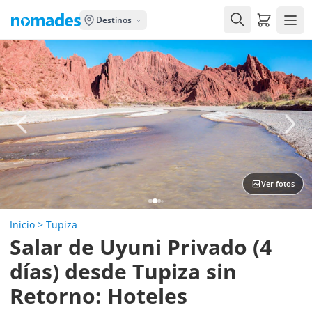
Carrito de
Destinos
Ver fotos
Inicio
>
Tupiza
Salar de Uyuni Privado (4
días) desde Tupiza sin
Retorno: Hoteles