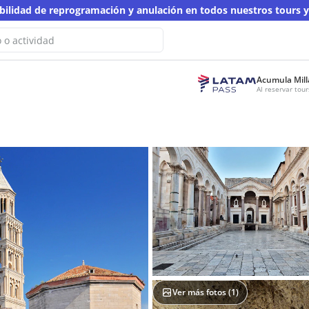
ibilidad de reprogramación y anulación en todos nuestros tours 
Acumula Mill
o hemos encontrado resultados
Al reservar to
a búsqueda
otra palabra clave
Ver más fotos (
1
)