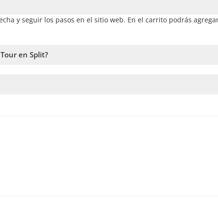
fecha y seguir los pasos en el sitio web. En el carrito podrás agreg
Tour en Split?
a la disponibilidad. Por lo tanto, recomendamos reservar con la ma
rvicio. En caso de no alcanzar este número, te vamos a ofrecer la
ntras antes hagas la reserva, más tiempo tenemos para sumar pasa