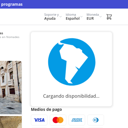
y programas
Soporte y
Idioma
Moneda
Carrito d
Ayuda
Español
EUR
as
urs en Nomades
Cargando disponibilidad...
Medios de pago