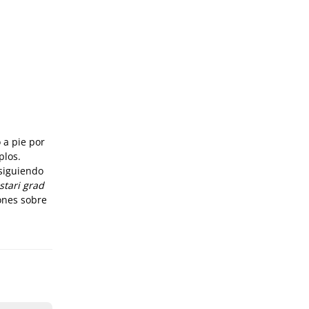
o a pie por
plos.
siguiendo
stari grad
ones sobre