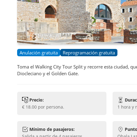
Anulación gratuita
Reprogramación gratuita
Toma el Walking City Tour Split y recorre esta ciudad, que
Diocleciano y el Golden Gate.
Precio:
Durac
€ 18.00
por persona.
1 hora y
Mínimo de pasajeros:
Punto
Salida a partir de
4
pasajeros.
Obala La