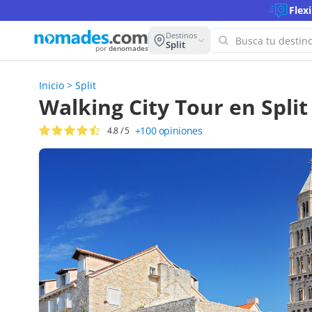
Flex
Destinos
Split
por
denomades
Inicio
>
Split
¡Oops! N
Walking City Tour en Split
para est
+100
opiniones
4.8
/ 5
Intenta con 