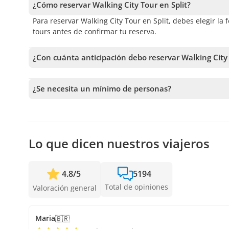
¿Cómo reservar Walking City Tour en Split?
Para reservar Walking City Tour en Split, debes elegir la 
tours antes de confirmar tu reserva.
¿Con cuánta anticipación debo reservar Walking City 
Recibimos reservas hasta 1 días de anticipación, sujeto 
anticipación posible para asegurar los cupos.
¿Se necesita un mínimo de personas?
Se necesita un mínimo de 4 personas para confirmar el se
más cercanas disponibles o la devolución completa. Mie
confirmar la salida.
Lo que dicen nuestros viajeros
4.8
/
5
5194
Total de opiniones
Valoración general
Maria
🇧🇷