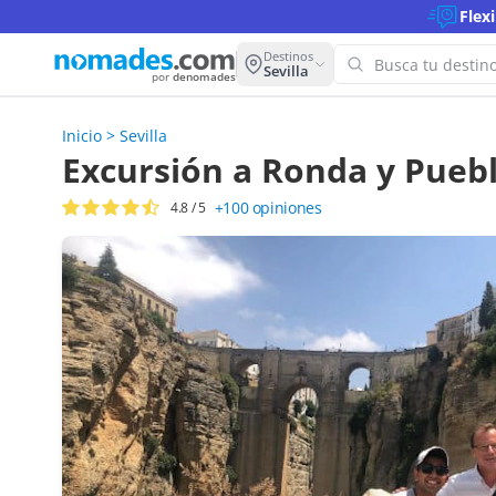
Flex
Destinos
Sevilla
por
denomades
Inicio
>
Sevilla
¡Oops! N
Excursión a Ronda y Pueb
para est
+100
opiniones
4.8
/ 5
Intenta con 