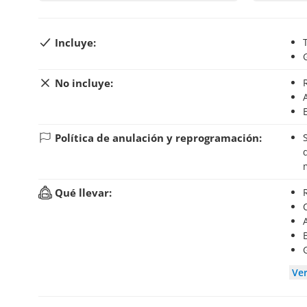
Incluye:
No incluye:
Política de anulación y reprogramación:
Si anulas tu reserva hasta 24 horas antes del inic
Qué llevar:
Ve