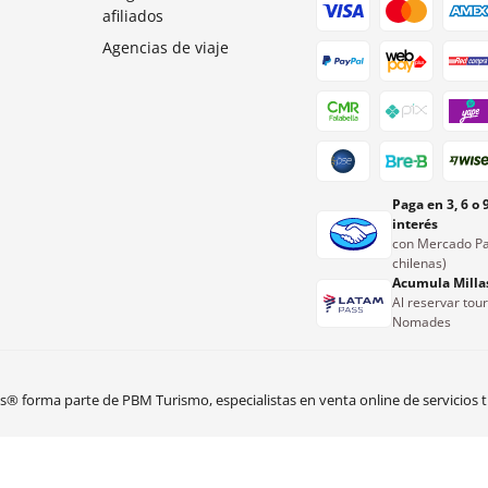
afiliados
Agencias de viaje
Paga en 3, 6 o 
interés
con Mercado Pa
chilenas)
Acumula Milla
Al reservar tou
Nomades
 forma parte de PBM Turismo, especialistas en venta online de servicios tu