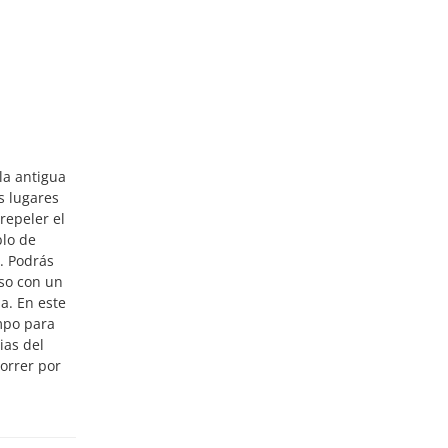
la antigua
s lugares
repeler el
blo de
a. Podrás
oso con un
a. En este
mpo para
ias del
correr por