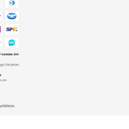
9 cuotas sin
go (tarjetas
s
rs en
rísticos.