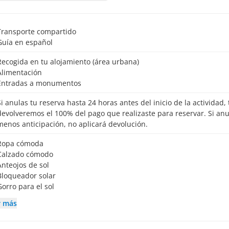
Transporte compartido
Guía en español
Recogida en tu alojamiento (área urbana)
Alimentación
Entradas a monumentos
io de la actividad, te
devolveremos el 100% del pago que realizaste para reservar. Si an
menos anticipación, no aplicará devolución.
Ropa cómoda
Calzado cómodo
Anteojos de sol
Bloqueador solar
Gorro para el sol
r más