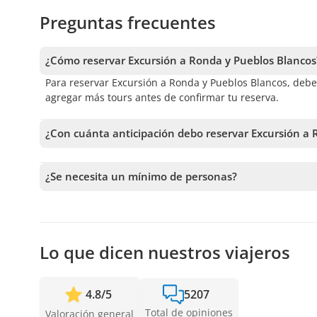
Preguntas frecuentes
¿Cómo reservar Excursión a Ronda y Pueblos Blancos
Para reservar Excursión a Ronda y Pueblos Blancos, debes e
agregar más tours antes de confirmar tu reserva.
¿Con cuánta anticipación debo reservar Excursión a 
Recibimos reservas hasta 1 días de anticipación, sujeto 
anticipación posible para asegurar los cupos.
¿Se necesita un mínimo de personas?
Se necesita un mínimo de 3 personas para confirmar el se
más cercanas disponibles o la devolución completa. Mie
confirmar la salida.
Lo que dicen nuestros viajeros
4.8
/
5
5207
Total de opiniones
Valoración general