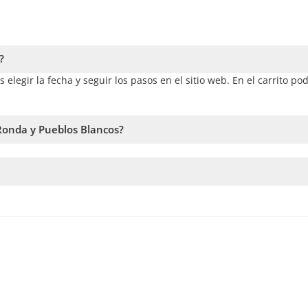
?
legir la fecha y seguir los pasos en el sitio web. En el carrito po
Ronda y Pueblos Blancos?
a la disponibilidad. Por lo tanto, recomendamos reservar con la ma
rvicio. En caso de no alcanzar este número, te vamos a ofrecer la
ntras antes hagas la reserva, más tiempo tenemos para sumar pasa