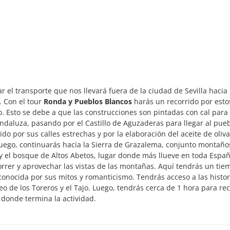
l transporte que nos llevará fuera de la ciudad de Sevilla hacia 
. Con el tour
Ronda y Pueblos Blancos
harás un recorrido por esto
. Esto se debe a que las construcciones son pintadas con cal para 
ndaluza, pasando por el Castillo de Aguzaderas para llegar al pue
do por sus calles estrechas y por la elaboración del aceite de oliv
 Luego, continuarás hacia la Sierra de Grazalema, conjunto montañ
y el bosque de Altos Abetos, lugar donde más llueve en toda Españ
rrer y aprovechar las vistas de las montañas. Aquí tendrás un tie
conocida por sus mitos y romanticismo. Tendrás acceso a las histor
eo de los Toreros y el Tajo. Luego, tendrás cerca de 1 hora para re
a donde termina la actividad.