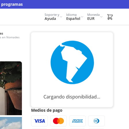
y programas
Soporte y
Idioma
Moneda
Carrito d
Ayuda
Español
EUR
as
urs en Nomades
Cargando disponibilidad...
Medios de pago