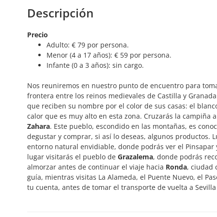
Descripción
Precio
Adulto: € 79 por persona.
Menor (4 a 17 años): € 59 por persona.
Infante (0 a 3 años): sin cargo.
Nos reuniremos en nuestro punto de encuentro para tomar e
frontera entre los reinos medievales de Castilla y Granada
que reciben su nombre por el color de sus casas: el blanco
calor que es muy alto en esta zona. Cruzarás la campiña a
Zahara
. Este pueblo, escondido en las montañas, es conoci
degustar y comprar, si así lo deseas, algunos productos.
entorno natural envidiable, donde podrás ver el Pinsapar 
lugar visitarás el pueblo de
Grazalema
, donde podrás reco
almorzar antes de continuar el viaje hacia
Ronda
, ciudad 
guía, mientras visitas La Alameda, el Puente Nuevo, el Pas
tu cuenta, antes de tomar el transporte de vuelta a Sevill