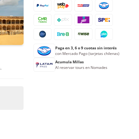
Paga en 3, 6 o 9 cuotas sin interés
con Mercado Pago (tarjetas chilenas)
Acumula Millas
.
Al reservar tours en Nomades