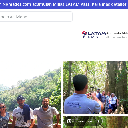
en Nomades.com acumulan Millas LATAM Pass. Para más detalles v
Acumula Mill
 No hemos encontrado resultados
Al reservar to
sta búsqueda
n otra palabra clave
Ver más fotos (
1
)