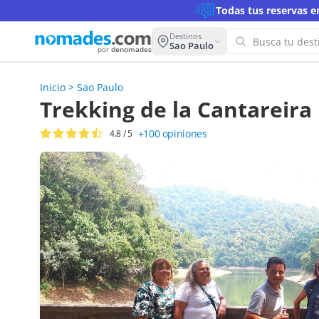
Todas tus reservas 
Destinos
Sao Paulo
por
denomades
Inicio
>
Sao Paulo
¡Oops!
Trekking de la Cantareira
para e
+100
opiniones
4.8
/ 5
Intenta co