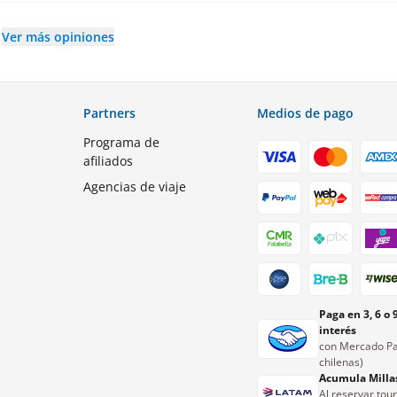
Ver más opiniones
Partners
Medios de pago
Programa de
afiliados
Agencias de viaje
Paga en 3, 6 o 
interés
con Mercado Pa
chilenas)
Acumula Milla
Al reservar tou