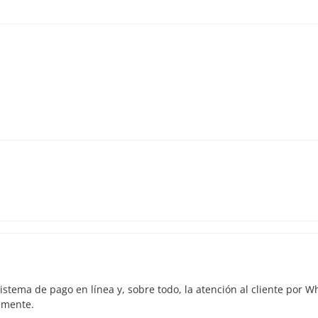
ntras antes hagas la reserva, más tiempo tenemos para sumar pasa
istema de pago en línea y, sobre todo, la atención al cliente por 
amente.