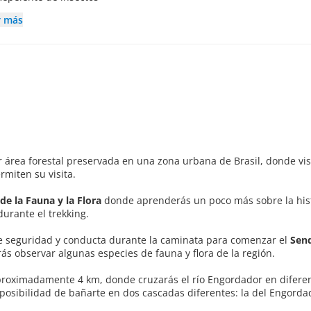
r más
r área forestal preservada en una zona urbana de Brasil, donde vis
rmiten su visita.
de la Fauna y la Flora
donde aprenderás un poco más sobre la hist
durante el trekking.
s de seguridad y conducta durante la caminata para comenzar el
Sen
 observar algunas especies de fauna y flora de la región.
proximadamente 4 km, donde cruzarás el río Engordador en difere
osibilidad de bañarte en dos cascadas diferentes: la del Engordad