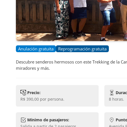
Anulación gratuita
Reprogramación gratuita
Descubre senderos hermosos con este Trekking de la Canta
miradores y más.
Precio:
Durac
R$ 390,00
por persona.
8 horas
.
Mínimo de pasajeros:
Punto
Salida a partir de
2
pasajeros.
Avenida 