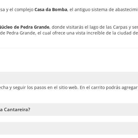
esa y el complejo
Casa da Bomba
, el antiguo sistema de abastecim
Núcleo de Pedra Grande
, donde visitarás el lago de las Carpas y s
 de Pedra Grande, el cual ofrece una vista increíble de la ciudad de
echa y seguir los pasos en el sitio web. En el carrito podrás agrega
la Cantareira?
a la disponibilidad. Por lo tanto, recomendamos reservar con la ma
rvicio. En caso de no alcanzar este número, te vamos a ofrecer la