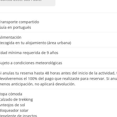
Transporte compartido
Guía en portugués
Alimentación
Recogida en tu alojamiento (área urbana)
Edad mínima requerida de 9 años
Sujeto a condiciones meteorológicas
io de la actividad, te
devolveremos el 100% del pago que realizaste para reservar. Si an
menos anticipación, no aplicará devolución.
Ropa cómoda
Calzado de trekking
Anteojos de sol
Bloqueador solar
Repelente de insectos