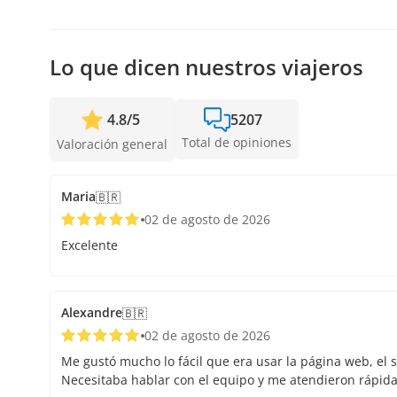
más cercanas disponibles o la devolución completa. Mie
confirmar la salida.
Lo que dicen nuestros viajeros
4.8
/
5
5207
Total de opiniones
Valoración general
Maria
🇧🇷
02 de agosto de 2026
Excelente
Alexandre
🇧🇷
02 de agosto de 2026
Me gustó mucho lo fácil que era usar la página web, el s
Necesitaba hablar con el equipo y me atendieron rápid