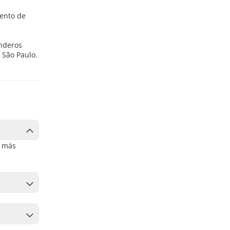
iento de
enderos
 São Paulo.
r más
yor
s fechas