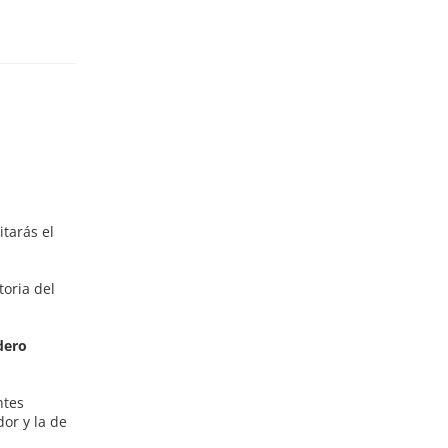
itarás el
oria del
dero
ntes
or y la de