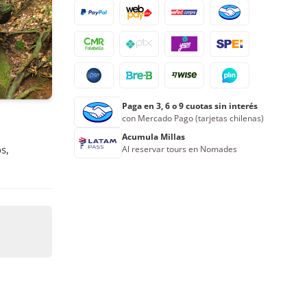
24
25
26
27
28
29
30
31
1
2
3
4
5
6
Reserva ahora
Paga en 3, 6 o 9 cuotas sin interés
con Mercado Pago (tarjetas chilenas)
Acumula Millas
s,
Al reservar tours en Nomades