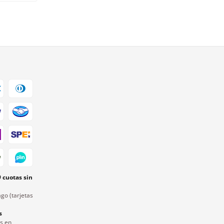
9 cuotas sin
go (tarjetas
s
rs en