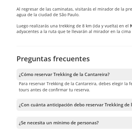
Al regresar de las caminatas, visitarás el mirador de la pr
agua de la ciudad de São Paulo.
Luego realizarás una trekking de 8 km (ida y vuelta) en el
adyacentes a la ruta que te llevarán al mirador en la cima
Preguntas frecuentes
¿Cómo reservar Trekking de la Cantareira?
Para reservar Trekking de la Cantareira, debes elegir la f
tours antes de confirmar tu reserva.
¿Con cuánta anticipación debo reservar Trekking de 
Recibimos reservas hasta 1 días de anticipación, sujeto 
anticipación posible para asegurar los cupos.
¿Se necesita un mínimo de personas?
Se necesita un mínimo de 2 personas para confirmar el se