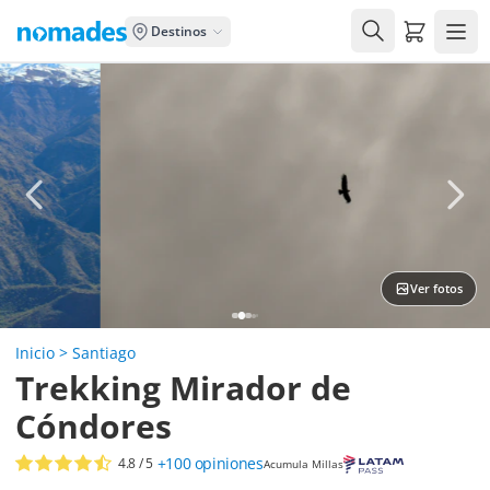
Carrito de
Destinos
Ver fotos
Inicio
>
Santiago
Trekking Mirador de
Cóndores
+100
opiniones
4.8
/ 5
Acumula Millas