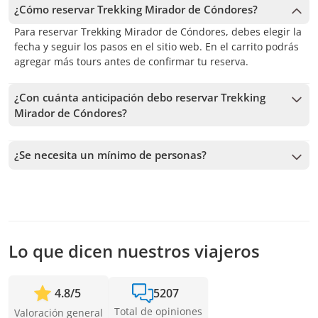
¿Cómo reservar Trekking Mirador de Cóndores?
Para reservar Trekking Mirador de Cóndores, debes elegir la
fecha y seguir los pasos en el sitio web. En el carrito podrás
agregar más tours antes de confirmar tu reserva.
¿Con cuánta anticipación debo reservar Trekking
Mirador de Cóndores?
Recibimos reservas hasta 1 días de anticipación, sujeto a la
disponibilidad. Por lo tanto, recomendamos reservar con la
¿Se necesita un mínimo de personas?
mayor anticipación posible para asegurar los cupos.
Se necesita un mínimo de 4 personas para confirmar el
servicio. En caso de no alcanzar este número, te vamos a
ofrecer las fechas más cercanas disponibles o la devolución
completa. Mientras antes hagas la reserva, más tiempo
tenemos para sumar pasajeros y confirmar la salida.
Lo que dicen nuestros viajeros
4.8
/
5
5207
Total de opiniones
Valoración general