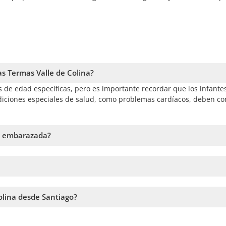
las Termas Valle de Colina?
es de edad específicas, pero es importante recordar que los infantes
diciones especiales de salud, como problemas cardíacos, deben co
oy embarazada?
n en el Tour a las Termas Valle de Colina debido a las condicion
ricciones para embarazadas.
ir la fecha y seguir los pasos en el sitio web. En el carrito podrá
olina desde Santiago?
a la disponibilidad. Por lo tanto, recomendamos reservar con la ma