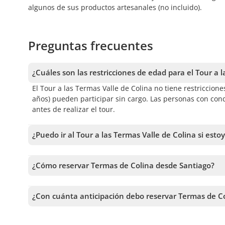
algunos de sus productos artesanales (no incluido).
Preguntas frecuentes
¿Cuáles son las restricciones de edad para el Tour a 
El Tour a las Termas Valle de Colina no tiene restriccion
años) pueden participar sin cargo. Las personas con con
antes de realizar el tour.
¿Puedo ir al Tour a las Termas Valle de Colina si est
No se recomienda que las personas embarazadas participe
montaña y el ambiente de las termas. El tour tiene rest
¿Cómo reservar Termas de Colina desde Santiago?
Para reservar Termas de Colina desde Santiago, debes eleg
más tours antes de confirmar tu reserva.
¿Con cuánta anticipación debo reservar Termas de C
Recibimos reservas hasta 1 días de anticipación, sujeto 
anticipación posible para asegurar los cupos.