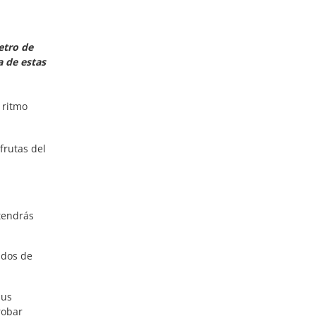
etro de
a de estas
 ritmo
frutas del
 tendrás
ados de
sus
robar