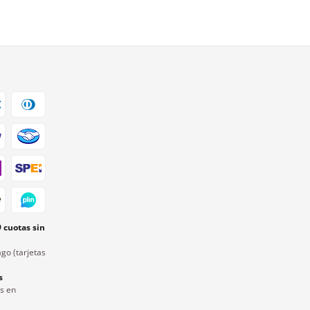
9 cuotas sin
go (tarjetas
s
rs en