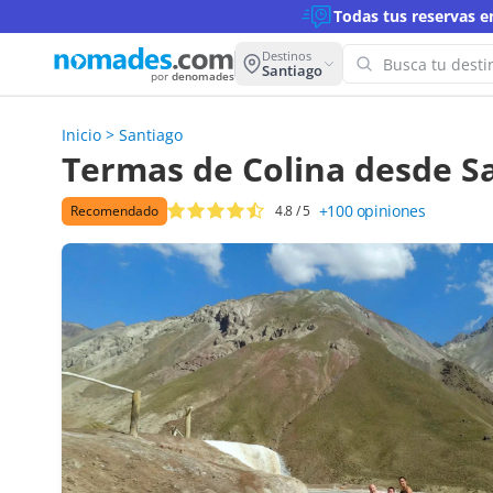
Todas tus reservas 
Destinos
Santiago
por
denomades
Inicio
>
Santiago
¡Oops! 
Termas de Colina desde S
para es
+100
opiniones
Recomendado
4.8
/ 5
Intenta con