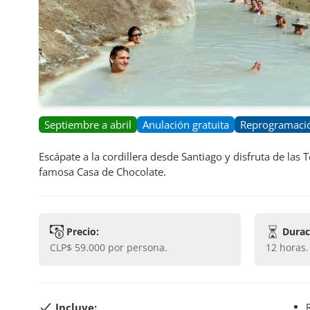
Septiembre a abril
Anulación gratuita
Reprogramació
Escápate a la cordillera desde Santiago y disfruta de las T
famosa Casa de Chocolate.
Precio:
Durac
CLP$ 59.000
por persona.
12 horas
.
Incluye:
Recogida en tu alojamiento (solo en el ej