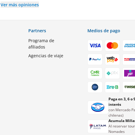
Ver más opiniones
Partners
Medios de pago
Programa de
afiliados
Agencias de viaje
Paga en 3, 6 o 
interés
con Mercado Pa
chilenas)
Acumula Milla
Al reservar tou
Nomades