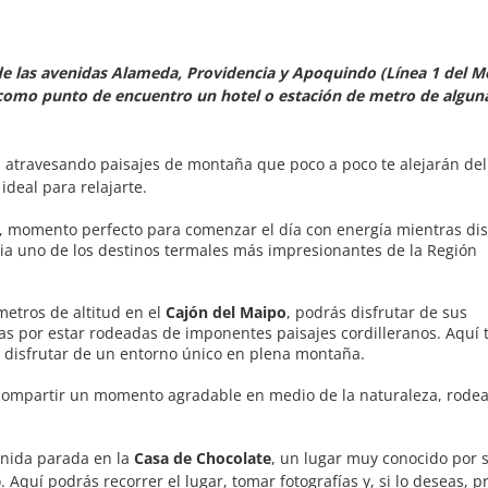
 de las avenidas Alameda, Providencia y Apoquindo (Línea 1 del M
os como punto de encuentro un hotel o estación de metro de algun
, atravesando paisajes de montaña que poco a poco te alejarán del
ideal para relajarte.
, momento perfecto para comenzar el día con energía mientras dis
cia uno de los destinos termales más impresionantes de la Región
metros de altitud en el
Cajón del Maipo
, podrás disfrutar de sus
das por estar rodeadas de imponentes paisajes cordilleranos. Aquí
y disfrutar de un entorno único en plena montaña.
a compartir un momento agradable en medio de la naturaleza, rode
enida parada en la
Casa de Chocolate
, un lugar muy conocido por 
Aquí podrás recorrer el lugar, tomar fotografías y, si lo deseas, p