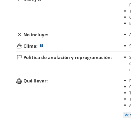
No incluye:
Clima:
Política de anulación y reprogramación:
Si anulas tu reserva hasta 24 horas antes del inic
Qué llevar:
Ve