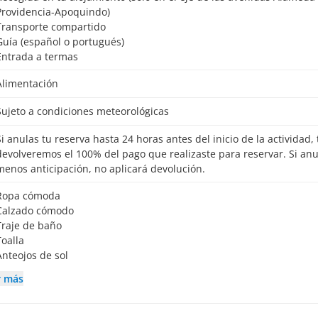
Providencia-Apoquindo)
Transporte compartido
Guía (español o portugués)
Entrada a termas
Alimentación
Sujeto a condiciones meteorológicas
io de la actividad, te
devolveremos el 100% del pago que realizaste para reservar. Si an
menos anticipación, no aplicará devolución.
Ropa cómoda
Calzado cómodo
Traje de baño
Toalla
Anteojos de sol
r más