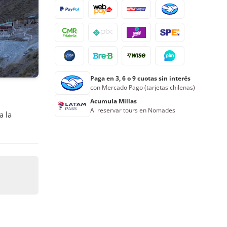
17
18
19
20
21
22
23
24
25
26
27
28
29
30
31
1
2
3
4
5
6
Paga en 3, 6 o 9 cuotas sin interés
Reserva ahora
con Mercado Pago (tarjetas chilenas)
Acumula Millas
Al reservar tours en Nomades
a la