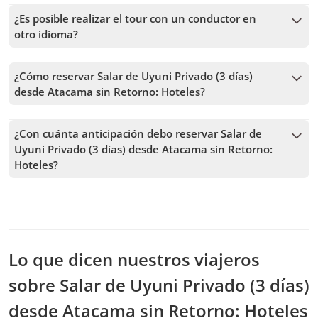
revisar
aquí
.
¿Es posible realizar el tour con un conductor en
En servicio compartido y con alojamiento básico.
otro idioma?
En servicio privado y con alojamiento en hostales.
Sí, aunque solo en inglés. El servicio de conductor en inglés
En servicio privado y con alojamiento en hoteles 3
tiene un precio adicional de US$ 240 por grupo. Lo puedes
estrellas.
¿Cómo reservar Salar de Uyuni Privado (3 días)
seleccionar como servicio opcional durante el proceso de
No ofrecemos
el tour en servicio compartido y con
desde Atacama sin Retorno: Hoteles?
reserva.
alojamiento en hostales u hoteles.
Para reservar Salar de Uyuni Privado (3 días) desde Atacama
sin Retorno: Hoteles, debes elegir la fecha y seguir los pasos
¿Con cuánta anticipación debo reservar Salar de
en el sitio web. En el carrito podrás agregar más tours antes
Uyuni Privado (3 días) desde Atacama sin Retorno:
de confirmar tu reserva.
Hoteles?
Recibimos reservas hasta 2 días de anticipación, sujeto a la
disponibilidad. Por lo tanto, recomendamos reservar con la
mayor anticipación posible para asegurar los cupos.
Lo que dicen nuestros viajeros
sobre Salar de Uyuni Privado (3 días)
desde Atacama sin Retorno: Hoteles