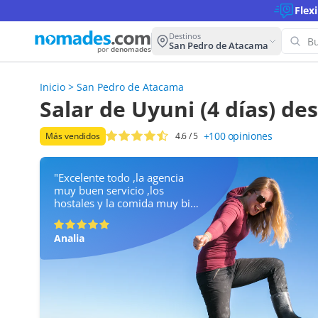
Flex
Destinos
San Pedro de Atacama
por
denomades
Inicio
>
San Pedro de Atacama
Salar de Uyuni (4 días) d
+100
opiniones
Más vendidos
4.6
/ 5
"Excelente todo ,la agencia
muy buen servicio ,los
hostales y la comida muy bien
,los paisajes hermosos !"
Analia