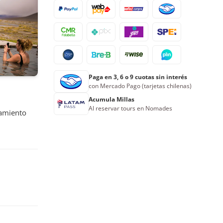
17
18
19
20
21
22
23
24
25
26
27
28
29
30
31
1
2
3
4
5
6
Paga en 3, 6 o 9 cuotas sin interés
Reserva ahora
con Mercado Pago (tarjetas chilenas)
Acumula Millas
Al reservar tours en Nomades
jamiento