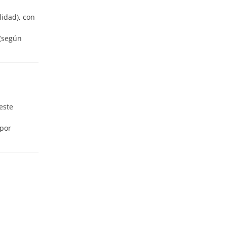
lidad), con
 (según
este
 por