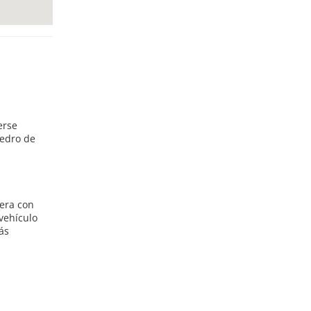
erse
Pedro de
tera con
 vehículo
ás