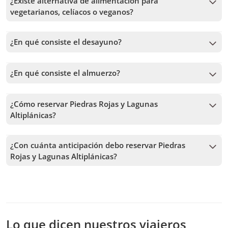
¿Existe alternativa de alimentación para
vegetarianos, celíacos o veganos?
No. En estos casos recomendamos que lleves tu propia
comida o snack a la excursión.
¿En qué consiste el desayuno?
El desayuno, por lo general, incluye té, café, sándwich con
jamón y queso, barra de cereal y chocolate.
¿En qué consiste el almuerzo?
Consiste en un box lunch (almuerzo sencillo individual) y
una fruta de la estación.
¿Cómo reservar Piedras Rojas y Lagunas
Altiplánicas?
Para reservar Piedras Rojas y Lagunas Altiplánicas, debes
elegir la fecha y seguir los pasos en el sitio web. En el carrito
¿Con cuánta anticipación debo reservar Piedras
podrás agregar más tours antes de confirmar tu reserva.
Rojas y Lagunas Altiplánicas?
Recibimos reservas hasta 1 días de anticipación, sujeto a la
disponibilidad. Por lo tanto, recomendamos reservar con la
mayor anticipación posible para asegurar los cupos.
Lo que dicen nuestros viajeros