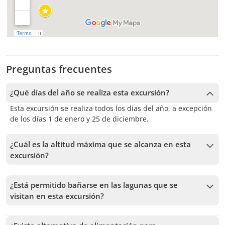
Preguntas frecuentes
¿Qué días del año se realiza esta excursión?
Esta excursión se realiza todos los días del año, a excepción
de los días 1 de enero y 25 de diciembre.
¿Cuál es la altitud máxima que se alcanza en esta
excursión?
La altitud máxima alcanzada es de 4200 m. Para una buena
aclimatación, te recomendamos comer liviano y beber
¿Está permitido bañarse en las lagunas que se
mucha agua los días previos a la excursión. Debido a la
visitan en esta excursión?
altitud, te recomendamos dejar esta actividad para el final
No. Las lagunas que se visitan en este tour no son aptas
de tu estadía en San Pedro de Atacama.
para el baño.