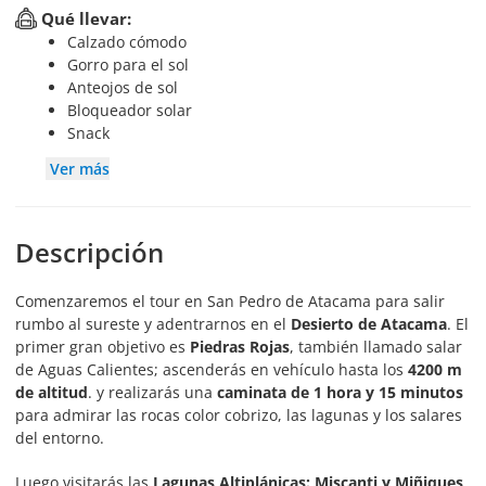
Qué llevar:
Calzado cómodo
Gorro para el sol
Anteojos de sol
Bloqueador solar
Snack
Ver más
Descripción
Comenzaremos el tour en San Pedro de Atacama para salir
rumbo al sureste y adentrarnos en el
Desierto de Atacama
. El
primer gran objetivo es
Piedras Rojas
, también llamado salar
de Aguas Calientes; ascenderás en vehículo hasta los
4200 m
de altitud
. y realizarás una
caminata de 1 hora y 15 minutos
para admirar las rocas color cobrizo, las lagunas y los salares
del entorno.
Luego visitarás las
Lagunas Altiplánicas: Miscanti y Miñiques
,