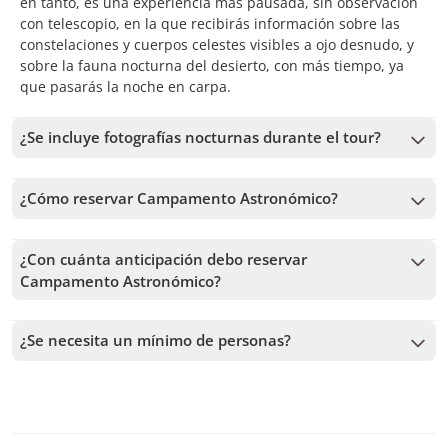
en tanto, es una experiencia más pausada, sin observación
con telescopio, en la que recibirás información sobre las
constelaciones y cuerpos celestes visibles a ojo desnudo, y
sobre la fauna nocturna del desierto, con más tiempo, ya
que pasarás la noche en carpa.
¿Se incluye fotografías nocturnas durante el tour?
No existe un servicio de fotografía profesional durante el
tour, pero sí te entregaremos indicaciones para que puedas
¿Cómo reservar Campamento Astronómico?
tomar fotos con tu teléfono y llevarte un recuerdo del cielo
Para reservar Campamento Astronómico, debes elegir la
nocturno del desierto de Atacama.
fecha y seguir los pasos en el sitio web. En el carrito podrás
¿Con cuánta anticipación debo reservar
agregar más tours antes de confirmar tu reserva.
Campamento Astronómico?
Recibimos reservas hasta 2 días de anticipación, sujeto a la
disponibilidad. Por lo tanto, recomendamos reservar con la
¿Se necesita un mínimo de personas?
mayor anticipación posible para asegurar los cupos.
Se necesita un mínimo de 2 personas para confirmar el
servicio. En caso de no alcanzar este número, te vamos a
ofrecer las fechas más cercanas disponibles o la devolución
completa. Mientras antes hagas la reserva, más tiempo