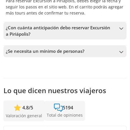
Para reservar Excursión a Piriápolis, debes elegir la fecha y
seguir los pasos en el sitio web. En el carrito podrás agregar
más tours antes de confirmar tu reserva.
¿Con cuánta anticipación debo reservar Excursión
a Piriápolis?
Recibimos reservas hasta 1 días de anticipación, sujeto a la
disponibilidad. Por lo tanto, recomendamos reservar con la
¿Se necesita un mínimo de personas?
mayor anticipación posible para asegurar los cupos.
Se necesita un mínimo de 4 personas para confirmar el
servicio. En caso de no alcanzar este número, te vamos a
ofrecer las fechas más cercanas disponibles o la devolución
completa. Mientras antes hagas la reserva, más tiempo
tenemos para sumar pasajeros y confirmar la salida.
Lo que dicen nuestros viajeros
4.8
/
5
5194
Total de opiniones
Valoración general