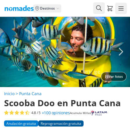
Carrito de
Destinos
Ver fotos
Inicio
>
Punta Cana
Scooba Doo en Punta Cana
+100
opiniones
4.8
/ 5
Acumula Millas
Anulación gratuita
Reprogramación gratuita