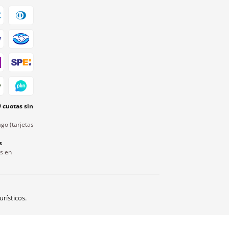
9 cuotas sin
go (tarjetas
s
rs en
rísticos.