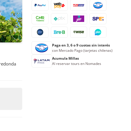
17
18
19
20
21
22
23
24
25
26
27
28
29
30
31
1
2
3
4
5
6
Paga en 3, 6 o 9 cuotas sin interés
Reserva ahora
con Mercado Pago (tarjetas chilenas)
Acumula Millas
 redonda
Al reservar tours en Nomades