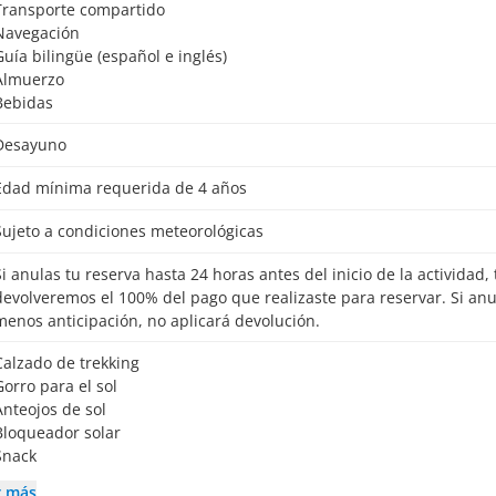
Transporte compartido
Navegación
Guía bilingüe (español e inglés)
Almuerzo
Bebidas
Desayuno
Edad mínima requerida de 4 años
Sujeto a condiciones meteorológicas
io de la actividad, te
devolveremos el 100% del pago que realizaste para reservar. Si an
menos anticipación, no aplicará devolución.
Calzado de trekking
Gorro para el sol
Anteojos de sol
Bloqueador solar
Snack
r más