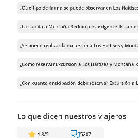
¿Qué tipo de fauna se puede observar en Los Haitise
Durante la navegación por Los Haitises es posible avist
crustáceos y otros animales que habitan los manglares.
¿La subida a Montaña Redonda es exigente físicame
No, la subida a Montaña Redonda se realiza en vehículos e
visitantes pueden disfrutar de columpios panorámicos y
¿Se puede realizar la excursión a Los Haitises y Mo
Sí, el tour es apto para familias y niños mayores de 4 añ
¿Cómo reservar Excursión a Los Haitises y Montaña
Para reservar Excursión a Los Haitises y Montaña Redonda, 
podrás agregar más tours antes de confirmar tu reserva.
¿Con cuánta anticipación debo reservar Excursión a
Recibimos reservas hasta 1 días de anticipación, sujeto 
anticipación posible para asegurar los cupos.
Lo que dicen nuestros viajeros
4.8
/
5
5207