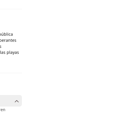
pública
uberantes
s
las playas
ren