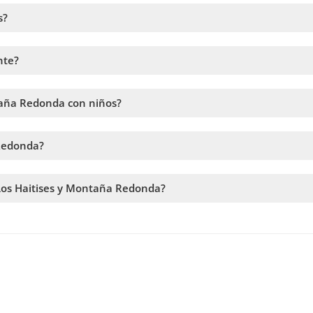
s?
ar aves como pelícanos, fragatas y garzas. También se pueden obser
nte?
speciales, por lo que no requiere esfuerzo físico. Una vez arriba,
 hamacas con vistas espectaculares.
ntaña Redonda con niños?
os. Las actividades son seguras y aptas para todo público.
 Redonda?
debes elegir la fecha y seguir los pasos en el sitio web. En el car
 Los Haitises y Montaña Redonda?
a la disponibilidad. Por lo tanto, recomendamos reservar con la ma