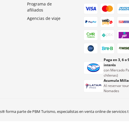
Programa de
afiliados
Agencias de viaje
Paga en 3, 6 o 
interés
con Mercado Pa
chilenas)
Acumula Milla
Al reservar tou
Nomades
 forma parte de PBM Turismo, especialistas en venta online de servicios tu