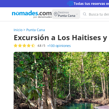
Todas tus reservas 
Destinos
Punta Cana
por
denomades
Inicio
>
Punta Cana
¡Oops
Excursión a Los Haitises
para 
+100
opiniones
4.8
/ 5
Intenta 