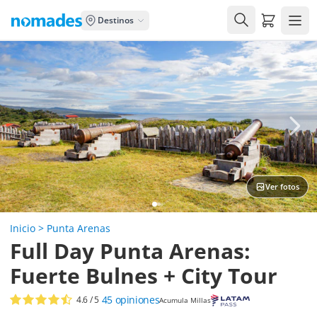
Carrito de
Destinos
"Bello lugar, de mucha
cultura... un orgullos y
aprender mas de mi zona y
esñenarselas a mis hijos.
Marcela
Excelente servicio"
Ver fotos
Inicio
>
Punta Arenas
Full Day Punta Arenas:
Fuerte Bulnes + City Tour
45
opiniones
4.6
/ 5
Acumula Millas