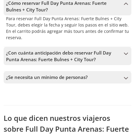
¿Cómo reservar Full Day Punta Arenas: Fuerte
Bulnes + City Tour?
Para reservar Full Day Punta Arenas: Fuerte Bulnes + City
Tour, debes elegir la fecha y seguir los pasos en el sitio web.
En el carrito podrás agregar más tours antes de confirmar tu
reserva.
¿Con cuánta anticipación debo reservar Full Day
Punta Arenas: Fuerte Bulnes + City Tour?
Recibimos reservas hasta 1 días de anticipación, sujeto a la
disponibilidad. Por lo tanto, recomendamos reservar con la
¿Se necesita un mínimo de personas?
mayor anticipación posible para asegurar los cupos.
Se necesita un mínimo de 4 personas para confirmar el
servicio. En caso de no alcanzar este número, te vamos a
ofrecer las fechas más cercanas disponibles o la devolución
completa. Mientras antes hagas la reserva, más tiempo
tenemos para sumar pasajeros y confirmar la salida.
Lo que dicen nuestros viajeros
sobre Full Day Punta Arenas: Fuerte