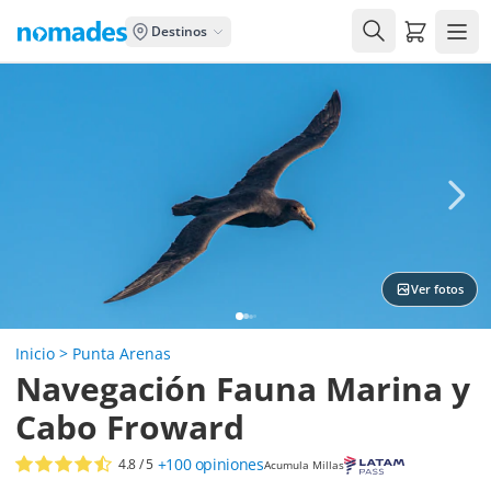
Carrito de
Destinos
Ver fotos
Inicio
>
Punta Arenas
Navegación Fauna Marina y
Cabo Froward
+100
opiniones
4.8
/ 5
Acumula Millas