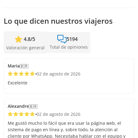
ofrecer las fechas más cercanas disponibles o la devolución
completa. Mientras antes hagas la reserva, más tiempo
tenemos para sumar pasajeros y confirmar la salida.
Lo que dicen nuestros viajeros
4.8
/
5
5194
Total de opiniones
Valoración general
Maria
🇧🇷
02 de agosto de 2026
Excelente
Alexandre
🇧🇷
02 de agosto de 2026
Me gustó mucho lo fácil que era usar la página web, el
sistema de pago en línea y, sobre todo, la atención al
cliente por WhatsApp. Necesitaba hablar con el equipo y