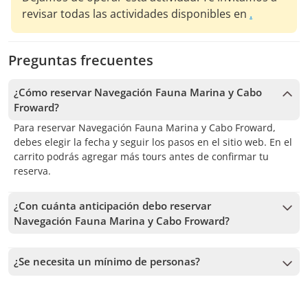
revisar todas las actividades disponibles en
.
Preguntas frecuentes
¿Cómo reservar Navegación Fauna Marina y Cabo
Froward?
Para reservar Navegación Fauna Marina y Cabo Froward,
debes elegir la fecha y seguir los pasos en el sitio web. En el
carrito podrás agregar más tours antes de confirmar tu
reserva.
¿Con cuánta anticipación debo reservar
Navegación Fauna Marina y Cabo Froward?
Recibimos reservas hasta 3 días de anticipación, sujeto a la
disponibilidad. Por lo tanto, recomendamos reservar con la
¿Se necesita un mínimo de personas?
mayor anticipación posible para asegurar los cupos.
Se necesita un mínimo de 2 personas para confirmar el
servicio. En caso de no alcanzar este número, te vamos a