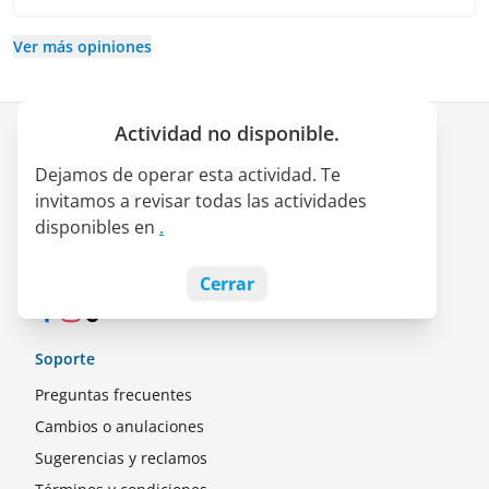
Ver más opiniones
Actividad no disponible.
Empresa
Dejamos de operar esta actividad. Te
Quiénes somos
invitamos a revisar todas las actividades
Alianza LATAM Pass
disponibles en
.
Empleos
Blog
Cerrar
Facebook
Instagram
TikTok
Soporte
Preguntas frecuentes
Cambios o anulaciones
Sugerencias y reclamos