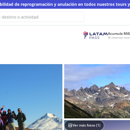
ibilidad de reprogramación y anulación en todos nuestros tours 
Acumula Mill
ps! No hemos encontrado resultados
Al reservar to
a esta búsqueda
nta con otra palabra clave
Ver más fotos (
1
)