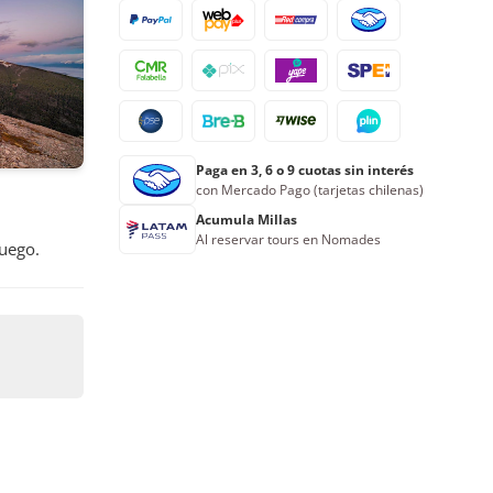
24
25
26
27
28
29
30
31
1
2
3
4
5
6
Reserva ahora
Paga en 3, 6 o 9 cuotas sin interés
con Mercado Pago (tarjetas chilenas)
Acumula Millas
Al reservar tours en Nomades
Fuego.