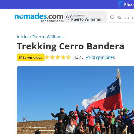
Flex
Destinos
Puerto Williams
por
denomades
Inicio
>
Puerto Williams
¡Oo
Trekking Cerro Bandera
par
+100
opiniones
Más vendidos
4.8
/ 5
Inte