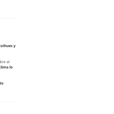
coihues y
bre al
clima lo
to