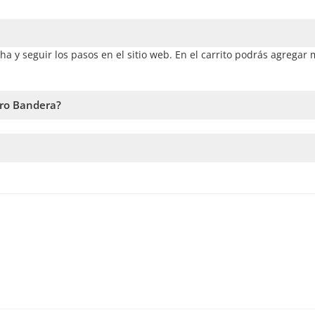
ha y seguir los pasos en el sitio web. En el carrito podrás agregar
rro Bandera?
a la disponibilidad. Por lo tanto, recomendamos reservar con la ma
rvicio. En caso de no alcanzar este número, te vamos a ofrecer la
ntras antes hagas la reserva, más tiempo tenemos para sumar pasa