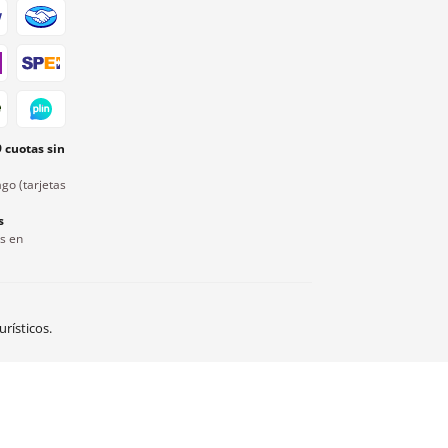
9 cuotas sin
go (tarjetas
s
rs en
rísticos.