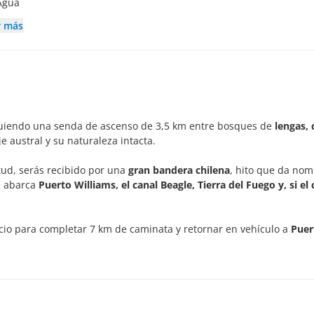
Agua
r más
guiendo una senda de ascenso de 3,5 km entre bosques de
lengas, 
e austral y su naturaleza intacta.
itud, serás recibido por una
gran bandera chilena
, hito que da nom
e abarca
Puerto Williams, el canal Beagle, Tierra del Fuego y, si el 
cio para completar 7 km de caminata y retornar en vehículo a
Puer