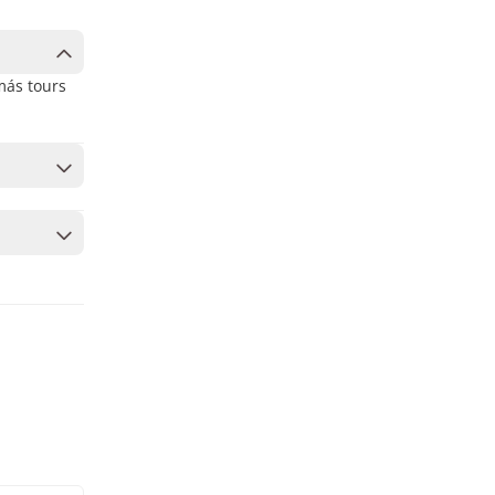
 más tours
yor
s fechas
jeros y