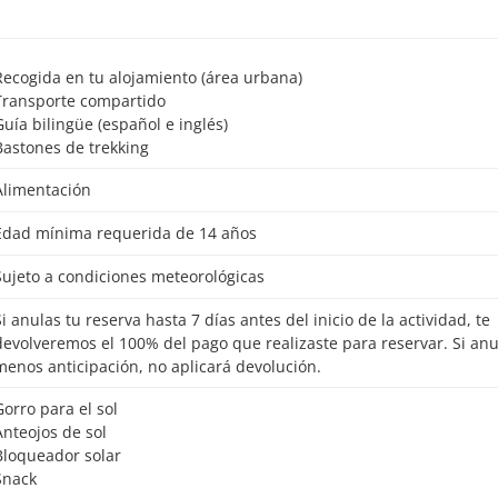
Recogida en tu alojamiento (área urbana)
Transporte compartido
Guía bilingüe (español e inglés)
Bastones de trekking
Alimentación
Edad mínima requerida de 14 años
Sujeto a condiciones meteorológicas
o de la actividad, te
devolveremos el 100% del pago que realizaste para reservar. Si an
menos anticipación, no aplicará devolución.
Gorro para el sol
Anteojos de sol
Bloqueador solar
Snack