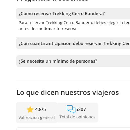
¿Cómo reservar Trekking Cerro Bandera?
Para reservar Trekking Cerro Bandera, debes elegir la fec
antes de confirmar tu reserva.
¿Con cuánta anticipación debo reservar Trekking Ce
Recibimos reservas hasta 1 días de anticipación, sujeto 
anticipación posible para asegurar los cupos.
¿Se necesita un mínimo de personas?
Se necesita un mínimo de 2 personas para confirmar el se
más cercanas disponibles o la devolución completa. Mie
confirmar la salida.
Lo que dicen nuestros viajeros
4.8
/
5
5207
Total de opiniones
Valoración general