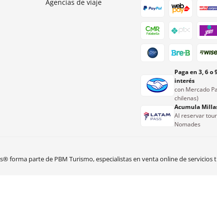
Agencias de viaje
Paga en 3, 6 o 
interés
con Mercado Pa
chilenas)
Acumula Milla
Al reservar tou
Nomades
 forma parte de PBM Turismo, especialistas en venta online de servicios tu