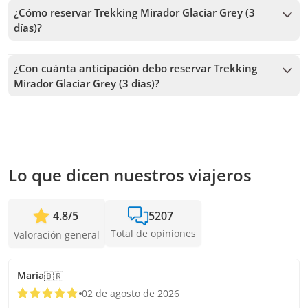
cambiante. En un mismo día puede haber sol, nubes, lluvia
¿Cómo reservar Trekking Mirador Glaciar Grey (3
y viento. Por lo tanto, te recomendamos ir preparado para
días)?
todo tipo de clima.
Para reservar Trekking Mirador Glaciar Grey (3 días), debes
elegir la fecha y seguir los pasos en el sitio web. En el carrito
¿Con cuánta anticipación debo reservar Trekking
podrás agregar más tours antes de confirmar tu reserva.
Mirador Glaciar Grey (3 días)?
Recibimos reservas hasta 4 días de anticipación, sujeto a la
disponibilidad. Por lo tanto, recomendamos reservar con la
mayor anticipación posible para asegurar los cupos.
Lo que dicen nuestros viajeros
4.8
/
5
5207
Total de opiniones
Valoración general
Maria
🇧🇷
02 de agosto de 2026