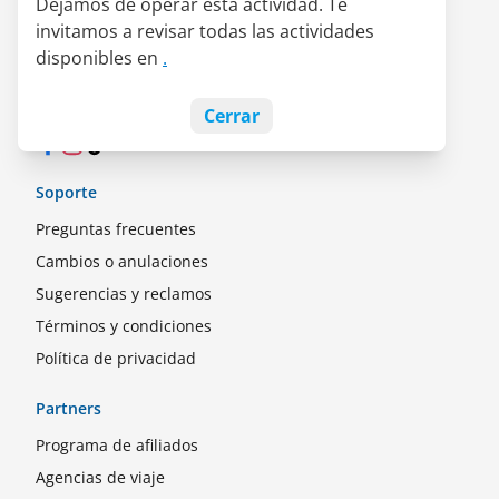
Dejamos de operar esta actividad. Te
Quiénes somos
invitamos a revisar todas las actividades
Alianza LATAM Pass
disponibles en
.
Empleos
Blog
Cerrar
Facebook
Instagram
TikTok
Soporte
Preguntas frecuentes
Cambios o anulaciones
Sugerencias y reclamos
Términos y condiciones
Política de privacidad
Partners
Programa de afiliados
Agencias de viaje