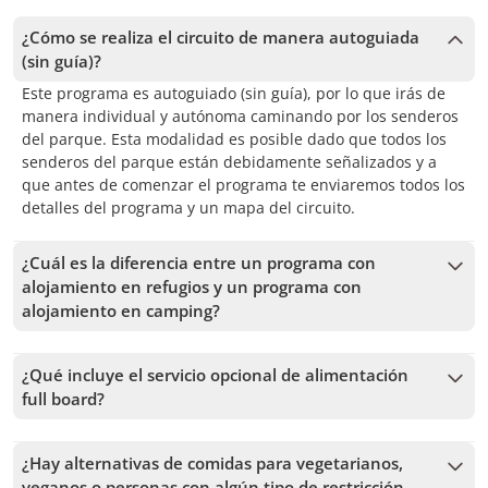
¿Cómo se realiza el circuito de manera autoguiada
(sin guía)?
Este programa es autoguiado (sin guía), por lo que irás de
manera individual y autónoma caminando por los senderos
del parque. Esta modalidad es posible dado que todos los
senderos del parque están debidamente señalizados y a
que antes de comenzar el programa te enviaremos todos los
detalles del programa y un mapa del circuito.
¿Cuál es la diferencia entre un programa con
alojamiento en refugios y un programa con
alojamiento en camping?
En un programa con alojamiento en refugios dormirás en
habitación compartida (literas), con baño compartido (agua
¿Qué incluye el servicio opcional de alimentación
caliente), mientras que en un programa con alojamiento en
full board?
camping dormirás en una carpa privada doble (incluye saco
El servicio de alimentación full board incluye 3 comidas
de dormir y aislante) con baño compartido (agua caliente).
(cena, desayuno y box lunch) por cada noche de
Cabe destacar que para esta segunda modalidad la carpa
¿Hay alternativas de comidas para vegetarianos,
alojamiento, comenzando con la cena del primer día y
estará armada en cada uno de los lugares de alojamiento,
veganos o personas con algún tipo de restricción