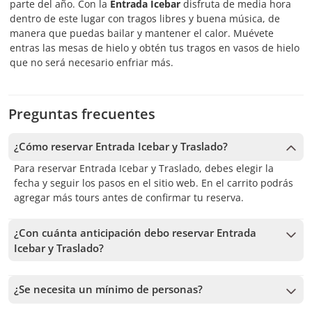
parte del año. Con la
Entrada Icebar
disfruta de media hora
dentro de este lugar con tragos libres y buena música, de
manera que puedas bailar y mantener el calor. Muévete
entras las mesas de hielo y obtén tus tragos en vasos de hielo
que no será necesario enfriar más.
Preguntas frecuentes
¿Cómo reservar Entrada Icebar y Traslado?
Para reservar Entrada Icebar y Traslado, debes elegir la
fecha y seguir los pasos en el sitio web. En el carrito podrás
agregar más tours antes de confirmar tu reserva.
¿Con cuánta anticipación debo reservar Entrada
Icebar y Traslado?
Recibimos reservas hasta 48 horas de anticipación, sujeto a
la disponibilidad. Por lo tanto, recomendamos reservar con
¿Se necesita un mínimo de personas?
la mayor anticipación posible para asegurar los cupos.
Se necesita un mínimo de 2 personas para confirmar el