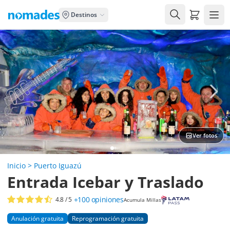
Carrito de
Destinos
Ver fotos
Inicio
>
Puerto Iguazú
Entrada Icebar y Traslado
+100
opiniones
4.8
/ 5
Acumula Millas
Anulación gratuita
Reprogramación gratuita