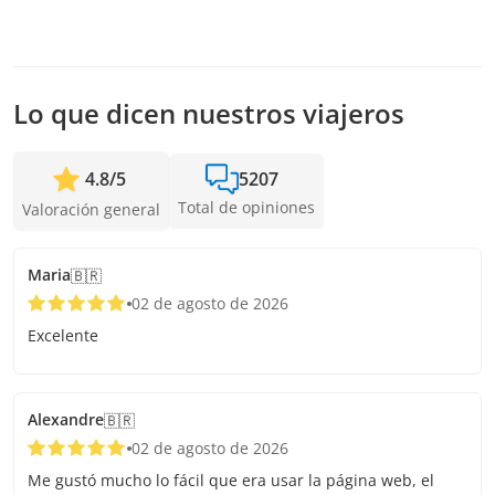
servicio. En caso de no alcanzar este número, te vamos a
ofrecer las fechas más cercanas disponibles o la devolución
completa. Mientras antes hagas la reserva, más tiempo
tenemos para sumar pasajeros y confirmar la salida.
Lo que dicen nuestros viajeros
4.8
/
5
5207
Total de opiniones
Valoración general
Maria
🇧🇷
02 de agosto de 2026
Excelente
Alexandre
🇧🇷
02 de agosto de 2026
Me gustó mucho lo fácil que era usar la página web, el