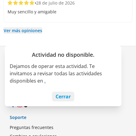
28 de julio de 2026
Muy sencillo y amigable
Ver más opiniones
Actividad no disponible.
Empresa
Dejamos de operar esta actividad. Te
Quiénes somos
invitamos a revisar todas las actividades
Alianza LATAM Pass
disponibles en
.
Empleos
Blog
Cerrar
Facebook
Instagram
TikTok
Soporte
Preguntas frecuentes