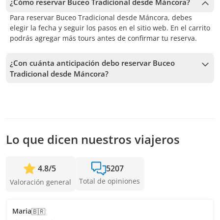
¿Cómo reservar Buceo Tradicional desde Máncora?
Para reservar Buceo Tradicional desde Máncora, debes
elegir la fecha y seguir los pasos en el sitio web. En el carrito
podrás agregar más tours antes de confirmar tu reserva.
¿Con cuánta anticipación debo reservar Buceo
Tradicional desde Máncora?
Recibimos reservas hasta 48 horas de anticipación, sujeto a
la disponibilidad. Por lo tanto, recomendamos reservar con
la mayor anticipación posible para asegurar los cupos.
Lo que dicen nuestros viajeros
4.8
/
5
5207
Total de opiniones
Valoración general
Maria
🇧🇷