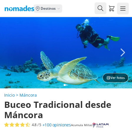
Carrito de
Destinos
Ver fotos
Inicio
>
Máncora
Buceo Tradicional desde
Máncora
+100
opiniones
4.8
/ 5
Acumula Millas