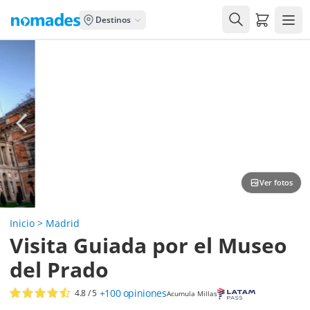
Carrito de
Destinos
Ver fotos
Inicio
>
Madrid
Visita Guiada por el Museo
del Prado
+100
opiniones
4.8
/ 5
Acumula Millas