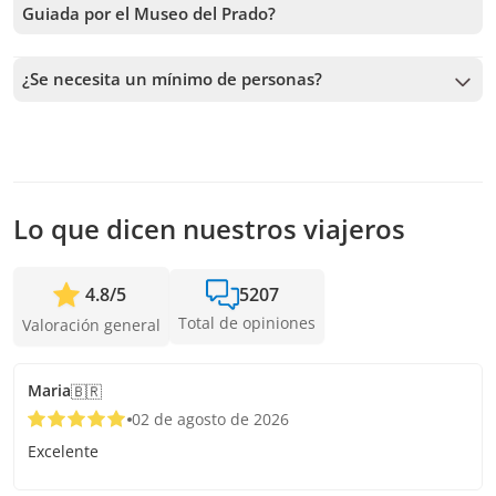
Guiada por el Museo del Prado?
Recibimos reservas hasta 1 días de anticipación, sujeto a la
disponibilidad. Por lo tanto, recomendamos reservar con la
¿Se necesita un mínimo de personas?
mayor anticipación posible para asegurar los cupos.
Se necesita un mínimo de 4 personas para confirmar el
servicio. En caso de no alcanzar este número, te vamos a
ofrecer las fechas más cercanas disponibles o la devolución
completa. Mientras antes hagas la reserva, más tiempo
tenemos para sumar pasajeros y confirmar la salida.
Lo que dicen nuestros viajeros
4.8
/
5
5207
Total de opiniones
Valoración general
Maria
🇧🇷
02 de agosto de 2026
Excelente