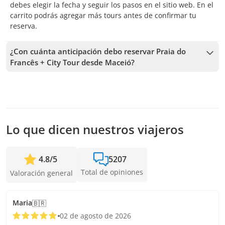
debes elegir la fecha y seguir los pasos en el sitio web. En el
carrito podrás agregar más tours antes de confirmar tu
reserva.
¿Con cuánta anticipación debo reservar Praia do
Francês + City Tour desde Maceió?
Recibimos reservas hasta 72 horas de anticipación, sujeto a
la disponibilidad. Por lo tanto, recomendamos reservar con
la mayor anticipación posible para asegurar los cupos.
Lo que dicen nuestros viajeros
4.8
/
5
5207
Total de opiniones
Valoración general
Maria
🇧🇷
02 de agosto de 2026