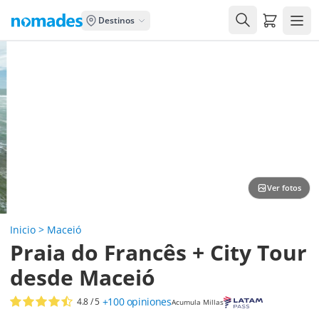
Carrito de
Destinos
Ver fotos
Inicio
>
Maceió
Praia do Francês + City Tour
desde Maceió
+100
opiniones
4.8
/ 5
Acumula Millas