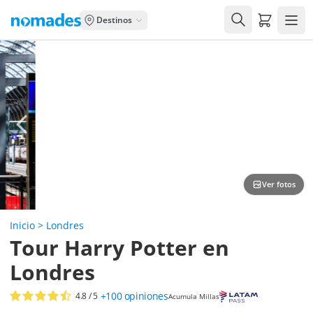
Carrito de
Destinos
Ver fotos
Inicio
>
Londres
Tour Harry Potter en
Londres
+100
opiniones
4.8
/ 5
Acumula Millas