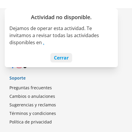
Actividad no disponible.
Empresa
Dejamos de operar esta actividad. Te
Quiénes somos
invitamos a revisar todas las actividades
Alianza LATAM Pass
disponibles en
.
Empleos
Blog
Cerrar
Facebook
Instagram
TikTok
Soporte
Preguntas frecuentes
Cambios o anulaciones
Sugerencias y reclamos
Términos y condiciones
Política de privacidad