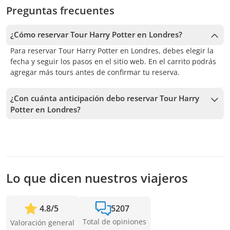
Preguntas frecuentes
¿Cómo reservar Tour Harry Potter en Londres?
Para reservar Tour Harry Potter en Londres, debes elegir la
fecha y seguir los pasos en el sitio web. En el carrito podrás
agregar más tours antes de confirmar tu reserva.
¿Con cuánta anticipación debo reservar Tour Harry
Potter en Londres?
Recibimos reservas hasta 7 días de anticipación, sujeto a la
disponibilidad. Por lo tanto, recomendamos reservar con la
mayor anticipación posible para asegurar los cupos.
Lo que dicen nuestros viajeros
4.8
/
5
5207
Total de opiniones
Valoración general