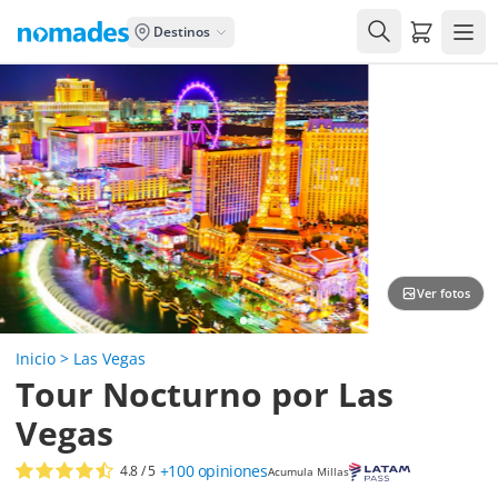
Carrito de
Destinos
Ver fotos
Inicio
>
Las Vegas
Tour Nocturno por Las
Vegas
+100
opiniones
4.8
/ 5
Acumula Millas