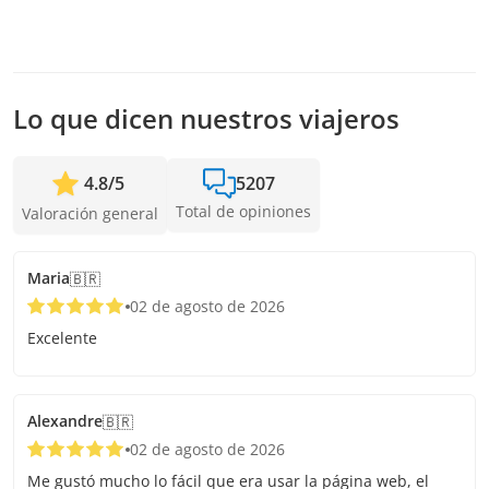
Recibimos reservas hasta 1 días de anticipación, sujeto a la
disponibilidad. Por lo tanto, recomendamos reservar con la
mayor anticipación posible para asegurar los cupos.
Lo que dicen nuestros viajeros
4.8
/
5
5207
Total de opiniones
Valoración general
Maria
🇧🇷
02 de agosto de 2026
Excelente
Alexandre
🇧🇷
02 de agosto de 2026
Me gustó mucho lo fácil que era usar la página web, el