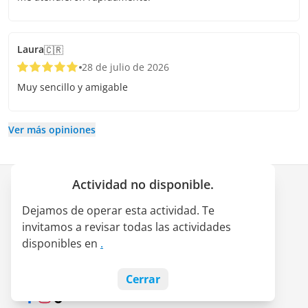
Laura
🇨🇷
28 de julio de 2026
Muy sencillo y amigable
Ver más opiniones
Actividad no disponible.
Empresa
Dejamos de operar esta actividad. Te
Quiénes somos
invitamos a revisar todas las actividades
Alianza LATAM Pass
disponibles en
.
Empleos
Blog
Cerrar
Facebook
Instagram
TikTok