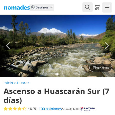
Carrito de
Destinos
Ver fotos
Inicio
>
Huaraz
Ascenso a Huascarán Sur (7
días)
+100
opiniones
4.8
/ 5
Acumula Millas