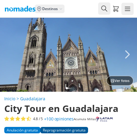
Carrito de
Destinos
Ver fotos
Inicio
>
Guadalajara
City Tour en Guadalajara
+100
opiniones
4.8
/ 5
Acumula Millas
Anulación gratuita
Reprogramación gratuita