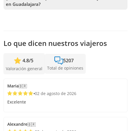
en Guadalajara?
Recibimos reservas hasta 1 días de anticipación, sujeto a la
disponibilidad. Por lo tanto, recomendamos reservar con la
mayor anticipación posible para asegurar los cupos.
Lo que dicen nuestros viajeros
4.8
/
5
5207
Total de opiniones
Valoración general
Maria
🇧🇷
02 de agosto de 2026
Excelente
Alexandre
🇧🇷