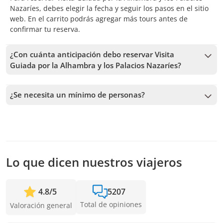
Nazaríes, debes elegir la fecha y seguir los pasos en el sitio
web. En el carrito podrás agregar más tours antes de
confirmar tu reserva.
¿Con cuánta anticipación debo reservar Visita
Guiada por la Alhambra y los Palacios Nazaríes?
Recibimos reservas hasta 60 días de anticipación, sujeto a la
disponibilidad. Por lo tanto, recomendamos reservar con la
¿Se necesita un mínimo de personas?
mayor anticipación posible para asegurar los cupos.
Se necesita un mínimo de 4 personas para confirmar el
servicio. En caso de no alcanzar este número, te vamos a
ofrecer las fechas más cercanas disponibles o la devolución
completa. Mientras antes hagas la reserva, más tiempo
tenemos para sumar pasajeros y confirmar la salida.
Lo que dicen nuestros viajeros
4.8
/
5
5207
Total de opiniones
Valoración general