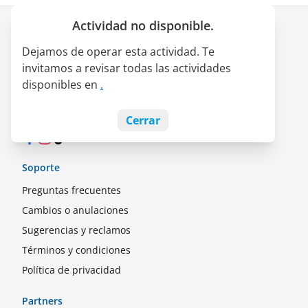
Actividad no disponible.
Empresa
Dejamos de operar esta actividad. Te
Quiénes somos
invitamos a revisar todas las actividades
Alianza LATAM Pass
disponibles en
.
Empleos
Blog
Cerrar
Facebook
Instagram
TikTok
Soporte
Preguntas frecuentes
Cambios o anulaciones
Sugerencias y reclamos
Términos y condiciones
Política de privacidad
Partners