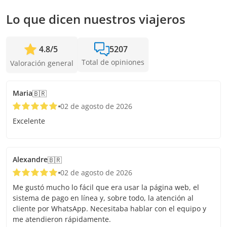
seguridad, para que solo tengas que preocuparte por
disfrutar del paisaje y la aventura.
Lo que dicen nuestros viajeros
4.8
/
5
5207
Total de opiniones
Valoración general
Maria
🇧🇷
02 de agosto de 2026
Excelente
Alexandre
🇧🇷
02 de agosto de 2026
Me gustó mucho lo fácil que era usar la página web, el
sistema de pago en línea y, sobre todo, la atención al
cliente por WhatsApp. Necesitaba hablar con el equipo y
me atendieron rápidamente.