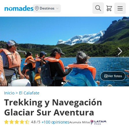
Carrito de
Destinos
Ver fotos
Inicio
>
El Calafate
Trekking y Navegación
Glaciar Sur Aventura
+100
opiniones
4.8
/ 5
Acumula Millas