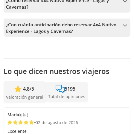
¿Cómo reservar 4x4 Nativo Experience - Lagos y
Cavernas?
Para reservar 4x4 Nativo Experience - Lagos y Cavernas,
debes elegir la fecha y seguir los pasos en el sitio web. En el
¿Con cuánta anticipación debo reservar 4x4 Nativo
carrito podrás agregar más tours antes de confirmar tu
Experience - Lagos y Cavernas?
reserva.
Recibimos reservas hasta 48 horas de anticipación, sujeto a
la disponibilidad. Por lo tanto, recomendamos reservar con
la mayor anticipación posible para asegurar los cupos.
Lo que dicen nuestros viajeros
4.8
/
5
5195
Total de opiniones
Valoración general
Maria
🇧🇷
02 de agosto de 2026
Excelente