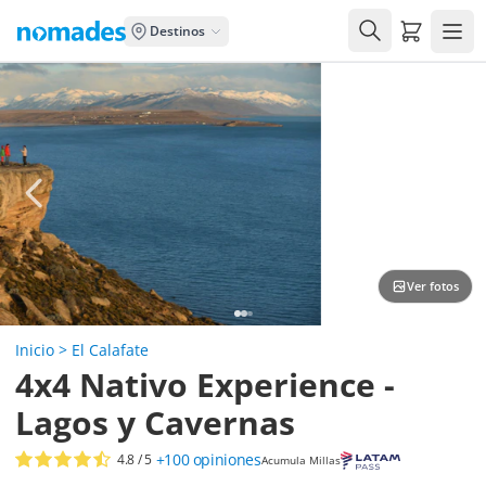
Carrito de
Destinos
Ver fotos
Inicio
>
El Calafate
4x4 Nativo Experience -
Lagos y Cavernas
+100
opiniones
4.8
/ 5
Acumula Millas