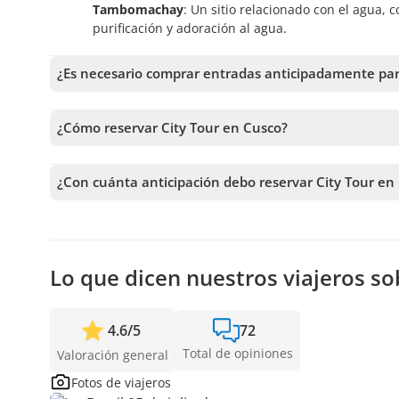
Tambomachay
: Un sitio relacionado con el agua, 
purificación y adoración al agua.
¿Es necesario comprar entradas anticipadamente para
No, no es necesario comprar las entradas con anticipación
Sacsayhuamán, Q’enqo, Tambomachay y otros, se pueden 
¿Cómo reservar City Tour en Cusco?
Para reservar City Tour en Cusco, debes elegir la fecha y 
de confirmar tu reserva.
¿Con cuánta anticipación debo reservar City Tour en
Recibimos reservas hasta 1 días de anticipación, sujeto 
anticipación posible para asegurar los cupos.
Lo que dicen nuestros viajeros so
4.6
/
5
72
Total de opiniones
Valoración general
Fotos de viajeros