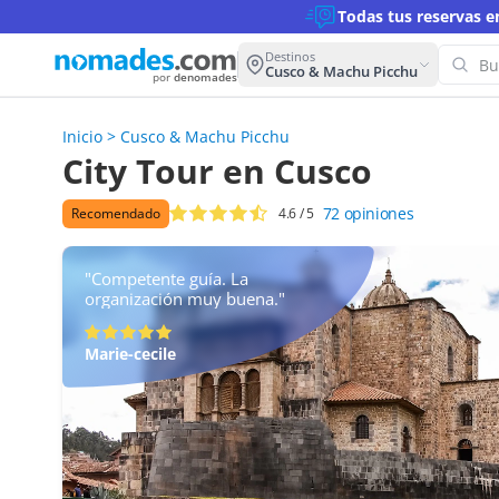
Todas tus reservas 
Destinos
Cusco & Machu Picchu
por
denomades
Inicio
>
Cusco & Machu Picchu
City Tour en Cusco
72
opiniones
Recomendado
4.6
/ 5
"Competente guía. La
organización muy buena."
Marie-cecile