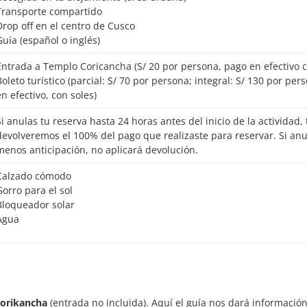
Transporte compartido
Drop off en el centro de Cusco
Guía (español o inglés)
Entrada a Templo Coricancha (S/ 20 por persona, pago en efectivo c
gral: S/ 130 por persona, pago
en efectivo, con soles)
io de la actividad, te
devolveremos el 100% del pago que realizaste para reservar. Si an
menos anticipación, no aplicará devolución.
Calzado cómodo
Gorro para el sol
Bloqueador solar
Agua
orikancha
(entrada no incluida). Aquí el guía nos dará informació