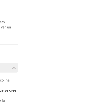
leto
a ver en
colina,
que se cree
 la