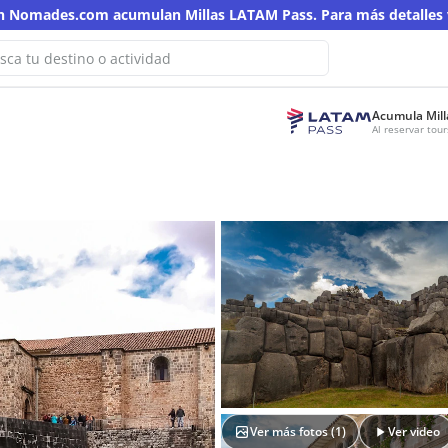
en Nomades.com acumulan Millas LATAM Pass. Para más detalles v
Acumula Mill
¡Oops! No hemos encontrado resultados
Al reservar to
para esta búsqueda
Intenta con otra palabra clave
Ver más fotos (
1
)
Ver video