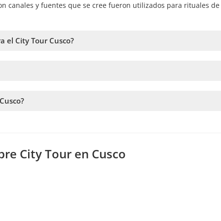
con canales y fuentes que se cree fueron utilizados para rituales de
 el City Tour Cusco?
 para el City Tour Cusco. Todos los boletos para los sitios turístic
adquirir el mismo día de la excursión.
seguir los pasos en el sitio web. En el carrito podrás agregar más 
 Cusco?
a la disponibilidad. Por lo tanto, recomendamos reservar con la ma
bre City Tour en Cusco