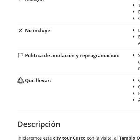
No incluye:
Boleto turístico (parcial: S/ 70 por persona; inte
Política de anulación y reprogramación:
Si anulas tu reserva hasta 24 horas antes del inic
Qué llevar:
Descripción
Iniciaremos este
city tour Cusco
con la visita. al
Templo Q