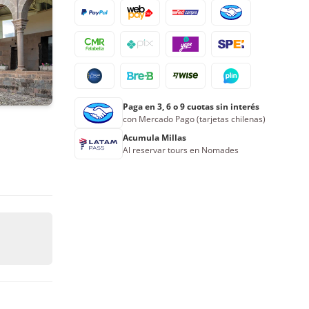
24
25
26
27
28
29
30
31
1
2
3
4
5
6
Reserva ahora
Paga en 3, 6 o 9 cuotas sin interés
con Mercado Pago (tarjetas chilenas)
Acumula Millas
Al reservar tours en Nomades