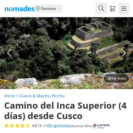
Carrito de
Destinos
Ver fotos
Inicio
>
Cusco & Machu Picchu
Camino del Inca Superior (4
días) desde Cusco
+100
opiniones
4.8
/ 5
Acumula Millas