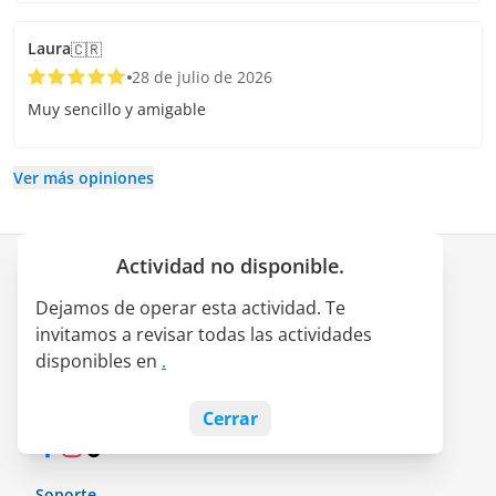
Laura
🇨🇷
28 de julio de 2026
Muy sencillo y amigable
Ver más opiniones
Actividad no disponible.
Empresa
Dejamos de operar esta actividad. Te
Quiénes somos
invitamos a revisar todas las actividades
Alianza LATAM Pass
disponibles en
.
Empleos
Blog
Cerrar
Facebook
Instagram
TikTok
Soporte