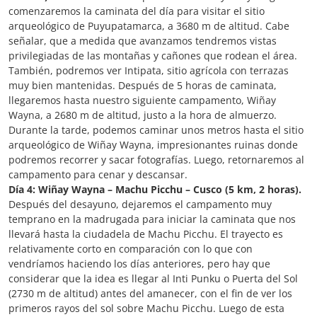
comenzaremos la caminata del día para visitar el sitio
arqueológico de Puyupatamarca, a 3680 m de altitud. Cabe
señalar, que a medida que avanzamos tendremos vistas
privilegiadas de las montañas y cañones que rodean el área.
También, podremos ver Intipata, sitio agrícola con terrazas
muy bien mantenidas. Después de 5 horas de caminata,
llegaremos hasta nuestro siguiente campamento, Wiñay
Wayna, a 2680 m de altitud, justo a la hora de almuerzo.
Durante la tarde, podemos caminar unos metros hasta el sitio
arqueológico de Wiñay Wayna, impresionantes ruinas donde
podremos recorrer y sacar fotografías. Luego, retornaremos al
campamento para cenar y descansar.
Día 4: Wiñay Wayna – Machu Picchu – Cusco (5 km, 2 horas).
Después del desayuno, dejaremos el campamento muy
temprano en la madrugada para iniciar la caminata que nos
llevará hasta la ciudadela de Machu Picchu. El trayecto es
relativamente corto en comparación con lo que con
vendríamos haciendo los días anteriores, pero hay que
considerar que la idea es llegar al Inti Punku o Puerta del Sol
(2730 m de altitud) antes del amanecer, con el fin de ver los
primeros rayos del sol sobre Machu Picchu. Luego de esta