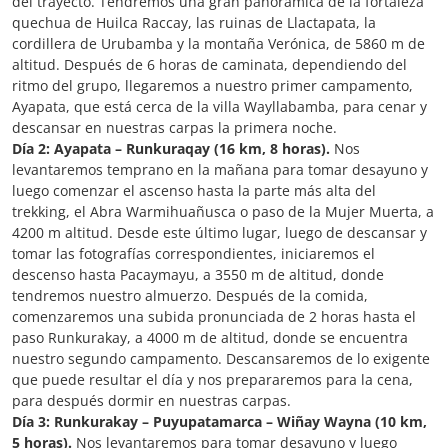
del trayecto. Tendremos una gran panorámica de la fortaleza
quechua de Huilca Raccay, las ruinas de Llactapata, la
cordillera de Urubamba y la montaña Verónica, de 5860 m de
altitud. Después de 6 horas de caminata, dependiendo del
ritmo del grupo, llegaremos a nuestro primer campamento,
Ayapata, que está cerca de la villa Wayllabamba, para cenar y
descansar en nuestras carpas la primera noche.
Día 2: Ayapata – Runkuraqay (16 km, 8 horas).
Nos
levantaremos temprano en la mañana para tomar desayuno y
luego comenzar el ascenso hasta la parte más alta del
trekking, el Abra Warmihuañusca o paso de la Mujer Muerta, a
4200 m altitud. Desde este último lugar, luego de descansar y
tomar las fotografías correspondientes, iniciaremos el
descenso hasta Pacaymayu, a 3550 m de altitud, donde
tendremos nuestro almuerzo. Después de la comida,
comenzaremos una subida pronunciada de 2 horas hasta el
paso Runkurakay, a 4000 m de altitud, donde se encuentra
nuestro segundo campamento. Descansaremos de lo exigente
que puede resultar el día y nos prepararemos para la cena,
para después dormir en nuestras carpas.
Día 3: Runkurakay – Puyupatamarca – Wiñay Wayna (10 km,
5 horas).
Nos levantaremos para tomar desayuno y luego