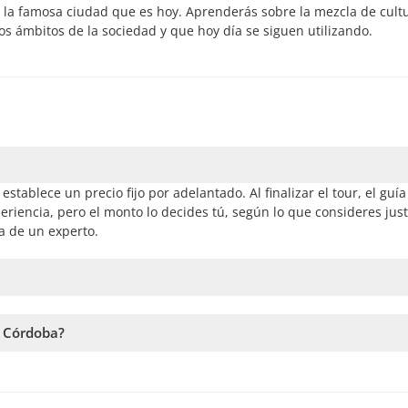
n la famosa ciudad que es hoy. Aprenderás sobre la mezcla de cult
s ámbitos de la sociedad y que hoy día se siguen utilizando.
establece un precio fijo por adelantado. Al finalizar el tour, el guí
riencia, pero el monto lo decides tú, según lo que consideres just
ía de un experto.
 y seguir los pasos en el sitio web. En el carrito podrás agregar m
n Córdoba?
a la disponibilidad. Por lo tanto, recomendamos reservar con la ma