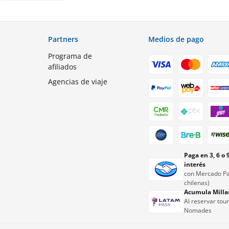
Partners
Medios de pago
Programa de
afiliados
Agencias de viaje
Paga en 3, 6 o 
interés
con Mercado Pa
chilenas)
Acumula Milla
Al reservar tou
Nomades