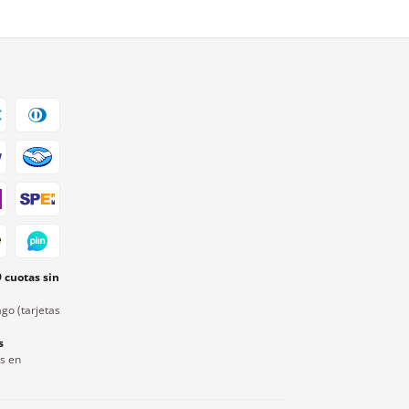
9 cuotas sin
go (tarjetas
s
rs en