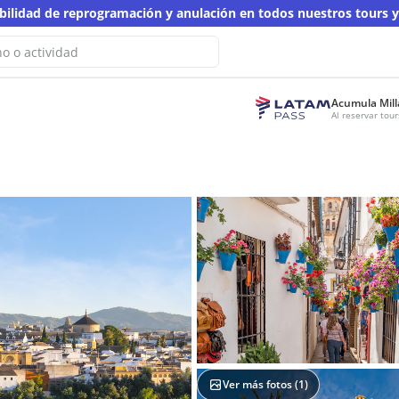
ibilidad de reprogramación y anulación en todos nuestros tours 
Acumula Mill
No hemos encontrado resultados
Al reservar to
ta búsqueda
 otra palabra clave
Ver más fotos (
1
)