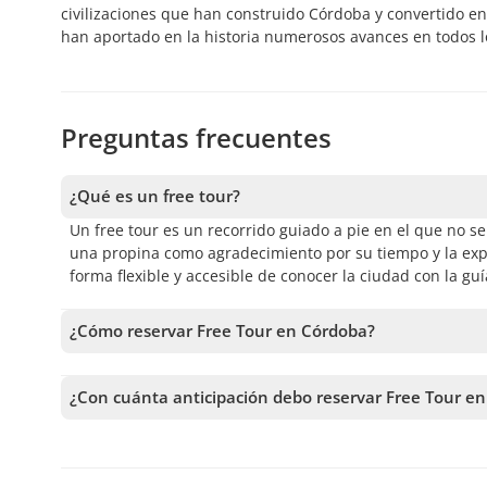
civilizaciones que han construido Córdoba y convertido e
han aportado en la historia numerosos avances en todos lo
Preguntas frecuentes
¿Qué es un free tour?
Un free tour es un recorrido guiado a pie en el que no se 
una propina como agradecimiento por su tiempo y la expe
forma flexible y accesible de conocer la ciudad con la gu
¿Cómo reservar Free Tour en Córdoba?
Para reservar Free Tour en Córdoba, debes elegir la fecha
antes de confirmar tu reserva.
¿Con cuánta anticipación debo reservar Free Tour e
Recibimos reservas hasta 1 días de anticipación, sujeto 
anticipación posible para asegurar los cupos.