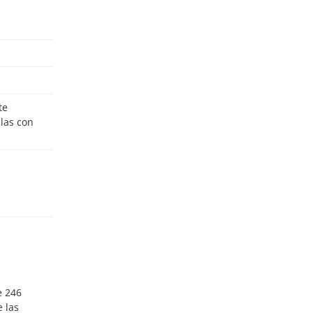
ulas con
e 246
e las