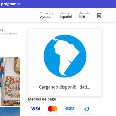
y programas
Soporte y
Idioma
Moneda
Carrito d
Ayuda
Español
EUR
as
urs en Nomades
Cargando disponibilidad...
Medios de pago