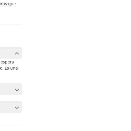
uras que
a espera
o. Es una
ás tours
yor