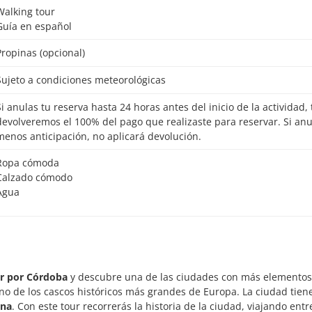
Walking tour
Guía en español
Propinas (opcional)
Sujeto a condiciones meteorológicas
io de la actividad, te
devolveremos el 100% del pago que realizaste para reservar. Si an
menos anticipación, no aplicará devolución.
Ropa cómoda
Calzado cómodo
Agua
r por Córdoba
y descubre una de las ciudades con más elementos
o de los cascos históricos más grandes de Europa. La ciudad tien
ana
. Con este tour recorrerás la historia de la ciudad, viajando entr