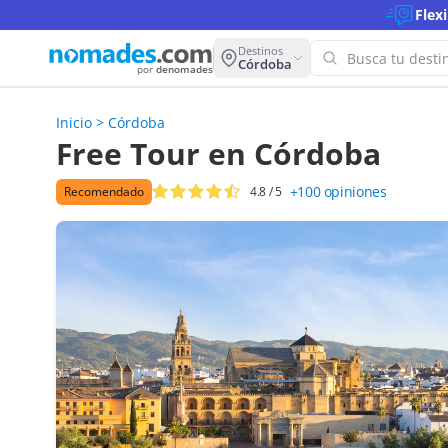
Flex
Destinos
Córdoba
por
denomades
Inicio
>
Córdoba
¡Oops! 
Free Tour en Córdoba
para es
+100
opiniones
Recomendado
4.8
/ 5
Intenta con