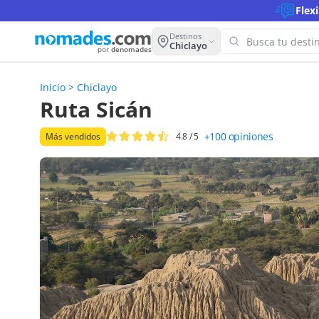
Flex
Destinos
Chiclayo
por
denomades
Inicio
>
Chiclayo
¡Oops! 
Ruta Sicán
para es
+100
opiniones
Más vendidos
4.8
/ 5
Intenta con