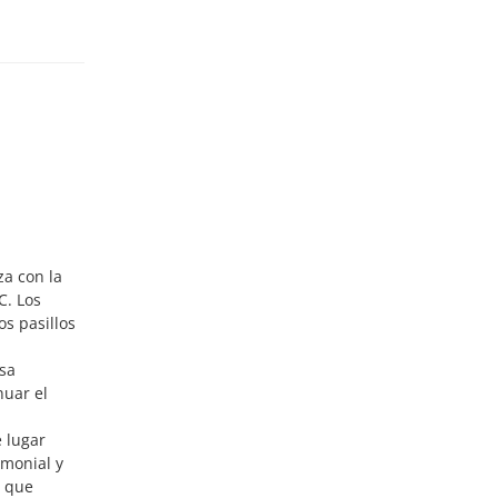
a con la
C. Los
s pasillos
nsa
nuar el
 lugar
emonial y
n que