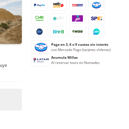
24
25
26
27
28
29
30
31
1
2
3
4
5
6
Reserva ahora
Paga en 3, 6 o 9 cuotas sin interés
con Mercado Pago (tarjetas chilenas)
Acumula Millas
Al reservar tours en Nomades
luye