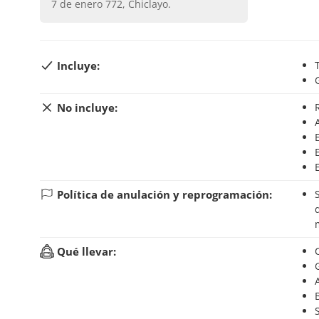
7 de enero 772, Chiclayo
.
Incluye:
No incluye:
Política de anulación y reprogramación:
Si anulas tu reserva hasta 24 horas antes del inic
Qué llevar: