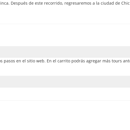
inca. Después de este recorrido, regresaremos a la ciudad de Chic
os pasos en el sitio web. En el carrito podrás agregar más tours an
a la disponibilidad. Por lo tanto, recomendamos reservar con la ma