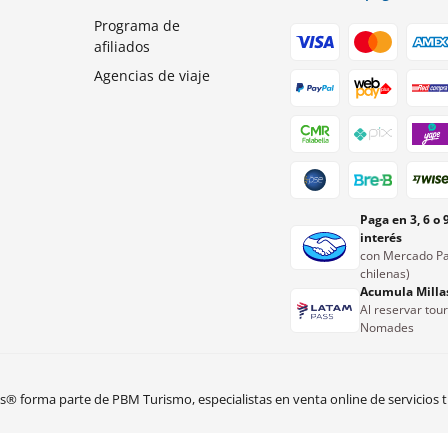
Programa de
afiliados
Agencias de viaje
Paga en 3, 6 o 
interés
con Mercado Pa
chilenas)
Acumula Milla
Al reservar tou
Nomades
 forma parte de PBM Turismo, especialistas en venta online de servicios tu