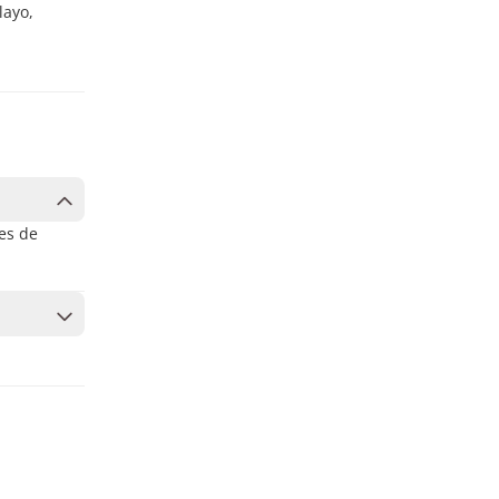
layo,
tes de
yor