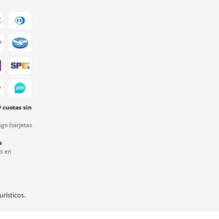
9 cuotas sin
go (tarjetas
s
rs en
rísticos.