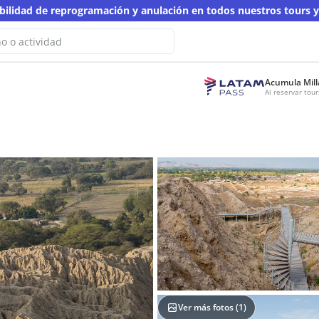
ibilidad de reprogramación y anulación en todos nuestros tours 
Acumula Mill
No hemos encontrado resultados
Al reservar to
ta búsqueda
 otra palabra clave
Ver más fotos (
1
)