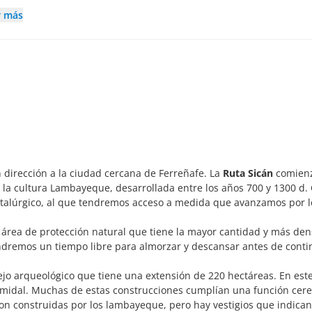
r más
n dirección a la ciudad cercana de Ferreñafe. La
Ruta Sicán
comienz
 la cultura Lambayeque, desarrollada entre los años 700 y 1300 d. 
alúrgico, al que tendremos acceso a medida que avanzamos por lo
, área de protección natural que tiene la mayor cantidad y más de
ndremos un tiempo libre para almorzar y descansar antes de conti
ejo arqueológico que tiene una extensión de 220 hectáreas. En este
ramidal. Muchas de estas construcciones cumplían una función cer
ron construidas por los lambayeque, pero hay vestigios que indica