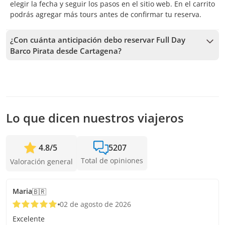
elegir la fecha y seguir los pasos en el sitio web. En el carrito
podrás agregar más tours antes de confirmar tu reserva.
¿Con cuánta anticipación debo reservar Full Day
Barco Pirata desde Cartagena?
Recibimos reservas hasta 48 horas de anticipación, sujeto a
la disponibilidad. Por lo tanto, recomendamos reservar con
la mayor anticipación posible para asegurar los cupos.
Lo que dicen nuestros viajeros
4.8
/
5
5207
Total de opiniones
Valoración general
Maria
🇧🇷
02 de agosto de 2026
Excelente