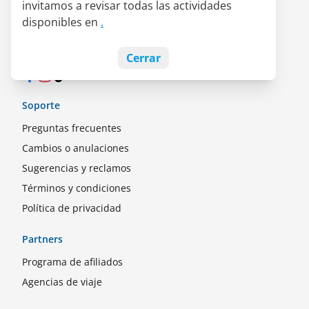
invitamos a revisar todas las actividades
Alianza LATAM Pass
disponibles en
.
Empleos
Blog
Cerrar
Facebook
Instagram
TikTok
Soporte
Preguntas frecuentes
Cambios o anulaciones
Sugerencias y reclamos
Términos y condiciones
Política de privacidad
Partners
Programa de afiliados
Agencias de viaje