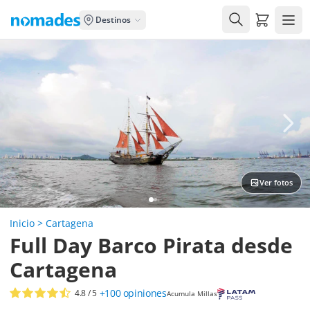
Carrito de
Destinos
Ver fotos
Inicio
>
Cartagena
Full Day Barco Pirata desde
Cartagena
+100
opiniones
4.8
/ 5
Acumula Millas