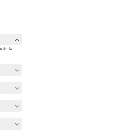
ante la
s con
 permiso
ás tours