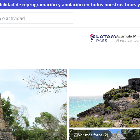
ibilidad de reprogramación y anulación en todos nuestros tours 
Acumula Mill
o hemos encontrado resultados
Al reservar to
a búsqueda
otra palabra clave
Ver más fotos (
2
)