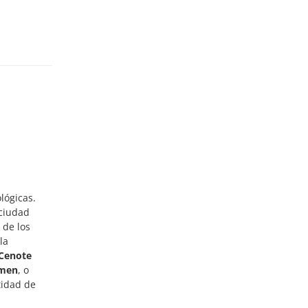
lógicas.
 ciudad
 de los
 la
Cenote
rmen
, o
tidad de