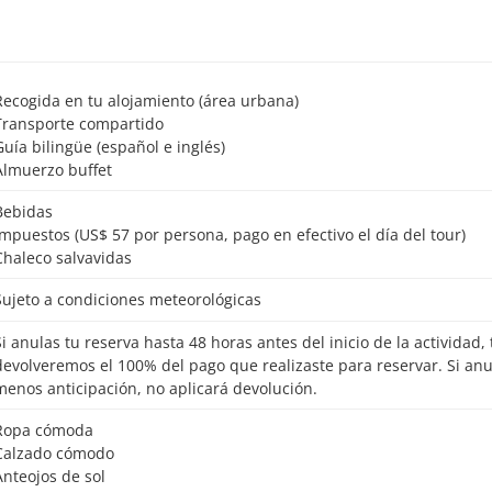
Recogida en tu alojamiento (área urbana)
Transporte compartido
Guía bilingüe (español e inglés)
Almuerzo buffet
Bebidas
Impuestos (US$ 57 por persona, pago en efectivo el día del tour)
Chaleco salvavidas
Sujeto a condiciones meteorológicas
io de la actividad, te
devolveremos el 100% del pago que realizaste para reservar. Si an
menos anticipación, no aplicará devolución.
Ropa cómoda
Calzado cómodo
Anteojos de sol