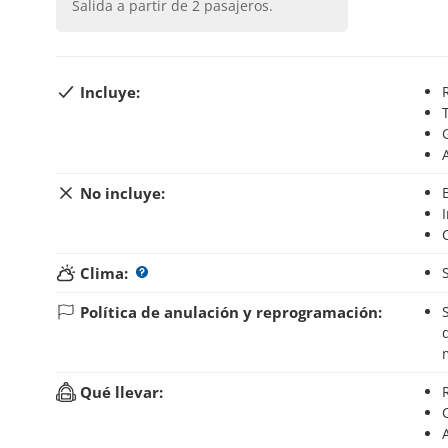
Salida a partir de
2
pasajeros.
Incluye:
No incluye:
Clima:
Política de anulación y reprogramación:
Si anulas tu reserva hasta 48 horas antes del inic
Qué llevar: