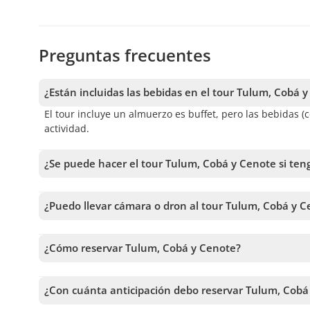
Preguntas frecuentes
¿Están incluidas las bebidas en el tour Tulum, Cobá 
El tour incluye un almuerzo es buffet, pero las bebidas (
actividad.
¿Se puede hacer el tour Tulum, Cobá y Cenote si ten
El tour contempla caminatas sobre terreno irregular y z
movilidad reducida o que requieran silla de ruedas.
¿Puedo llevar cámara o dron al tour Tulum, Cobá y C
Puedes llevar cámara sin problemas al tour, pero si de
adicional directamente en los sitios arqueológicos, por 
¿Cómo reservar Tulum, Cobá y Cenote?
Para reservar Tulum, Cobá y Cenote, debes elegir la fecha
antes de confirmar tu reserva.
¿Con cuánta anticipación debo reservar Tulum, Cobá