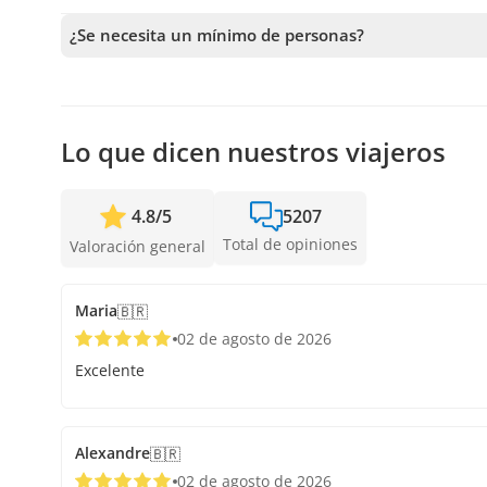
Recibimos reservas hasta 48 horas de anticipación, sujet
anticipación posible para asegurar los cupos.
¿Se necesita un mínimo de personas?
Se necesita un mínimo de 2 personas para confirmar el se
más cercanas disponibles o la devolución completa. Mie
confirmar la salida.
Lo que dicen nuestros viajeros
4.8
/
5
5207
Total de opiniones
Valoración general
Maria
🇧🇷
02 de agosto de 2026
Excelente
Alexandre
🇧🇷
02 de agosto de 2026