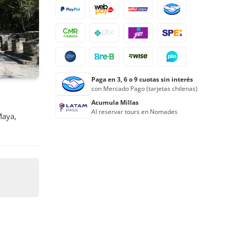
24
25
26
27
28
29
30
31
1
2
3
4
5
6
Reserva ahora
Paga en 3, 6 o 9 cuotas sin interés
con Mercado Pago (tarjetas chilenas)
Acumula Millas
Al reservar tours en Nomades
Maya,