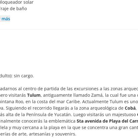
Bloqueador solar
Traje de baño
r más
dulto): sin cargo.
darnos al centro de partida de las excursiones a las zonas arqueo
mero visitarás
Tulum
, antiguamente llamado Zamá, la cual fue una
intana Roo, en la costa del mar Caribe. Actualmente Tulum es uno
a. Siguiendo el recorrido llegarás a la zona arqueológica de
Cobá
,
ás alta de la Península de Yucatán. Luego visitarás un majestuoso
 Finalmente conocerás la emblemática
5ta avenida de Playa del Ca
lela y muy cercana a la playa en la que se concentra una gran can
lerías de arte, artesanías y souvenirs.