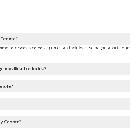
y Cenote?
como refrescos o cervezas) no están incluidas, se pagan aparte dur
go movilidad reducida?
onas sin pavimentar, por lo que no es 100% accesible para persona
enote?
seas usar un dron o equipo profesional, puede que debas pagar un
lo que te recomendamos llevar dinero extra.
 y seguir los pasos en el sitio web. En el carrito podrás agregar m
 y Cenote?